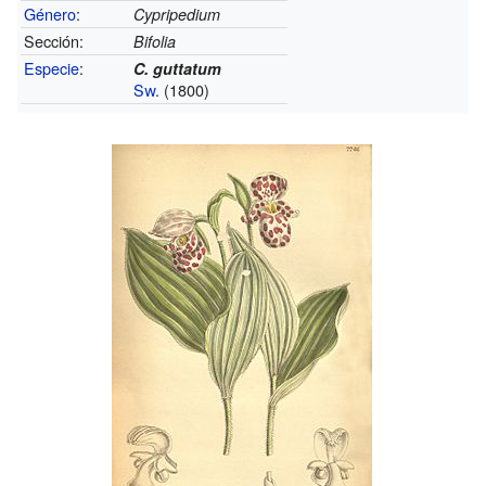
Género
:
Cypripedium
Sección:
Bifolia
Especie
:
C. guttatum
Sw.
(1800)