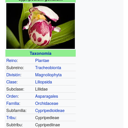
Taxonomía
Reino
:
Plantae
Subreino:
Tracheobionta
División
:
Magnoliophyta
Clase
:
Liliopsida
Subclase:
Liliidae
Orden
:
Asparagales
Familia
:
Orchidaceae
Subfamilia:
Cypripedioideae
Tribu
:
Cypripedieae
Subtribu:
Cypripediinae