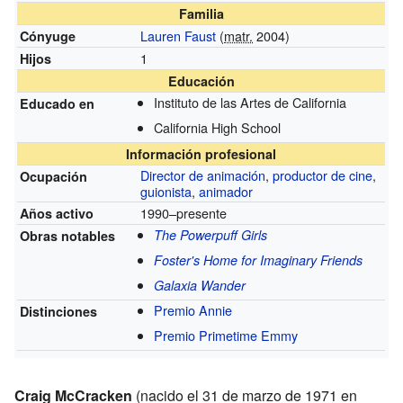
Familia
Lauren Faust
(
matr.
2004)
Cónyuge
1
Hijos
Educación
Instituto de las Artes de California
Educado en
California High School
Información profesional
Director de animación
,
productor de cine
,
Ocupación
guionista
,
animador
1990–presente
Años activo
The Powerpuff Girls
Obras notables
Foster's Home for Imaginary Friends
Galaxia Wander
Premio Annie
Distinciones
Premio Primetime Emmy
Craig McCracken
(nacido el 31 de marzo de 1971 en