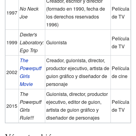
Creador, escritor y director
No Neck
(formado en 1990, fecha de
Película
1997
Joe
los derechos reservados
de TV
1996)
Dexter's
Película
1999
Laboratory:
Guionista
de TV
Ego Trip
The
Creador, guionista, director,
Powerpuff
productor ejecutivo, artista de
Película
2002
Girls
guion gráfico y diseñador de
de cine
Movie
personaje
The
Guionista, director, productor
Powerpuff
ejecutivo, editor de guion,
Película
2015
Girls
artista de guion gráfico y
de TV
Rule!!!
diseñador de personajes