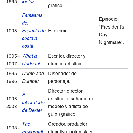
1995
tontos
gráfico.
Fantasma
Episodio:
del
"President's
1995
Espacio de
Él mismo
Day
costa a
Nightmare".
costa
1995–
What a
Escritor, director y
1997
Cartoon!
director artístico.
1995–
Dumb and
Diseñador de
1996
Dumber
personaje.
Director, director
El
1996–
artístico, diseñador de
laboratorio
2003
modelo y artista de
de Dexter
guion gráfico.
The
Creador, productor
1998 -
Powerpuff
ejecutivo, guionista y