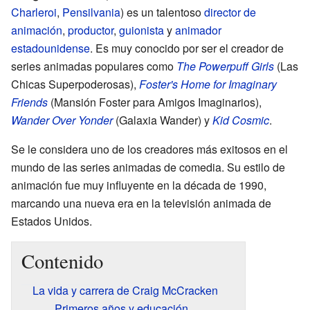
Charleroi
,
Pensilvania
) es un talentoso
director de
animación
,
productor
,
guionista
y
animador
estadounidense
. Es muy conocido por ser el creador de
series animadas populares como
The Powerpuff Girls
(Las
Chicas Superpoderosas),
Foster's Home for Imaginary
Friends
(Mansión Foster para Amigos Imaginarios),
Wander Over Yonder
(Galaxia Wander) y
Kid Cosmic
.
Se le considera uno de los creadores más exitosos en el
mundo de las series animadas de comedia. Su estilo de
animación fue muy influyente en la década de 1990,
marcando una nueva era en la televisión animada de
Estados Unidos.
Contenido
La vida y carrera de Craig McCracken
Primeros años y educación