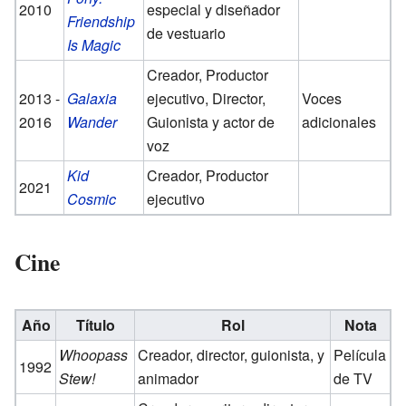
2010
especial y diseñador
Friendship
de vestuario
Is Magic
Creador, Productor
2013 -
Galaxia
ejecutivo, Director,
Voces
2016
Wander
Guionista y actor de
adicionales
voz
Kid
Creador, Productor
2021
Cosmic
ejecutivo
Cine
Año
Título
Rol
Nota
Whoopass
Creador, director, guionista, y
Película
1992
Stew!
animador
de TV