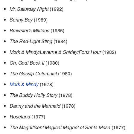
Mr. Saturday Night
(1992)
Sonny Boy
(1989)
Brewster's Millions
(1985)
The Red-Light Sting
(1984)
Mork & Mindy/Laverne & Shirley/Fonz Hour
(1982)
Oh, God! Book II
(1980)
The Gossip Columnist
(1980)
Mork & Mindy
(1978)
The Buddy Holly Story
(1978)
Danny and the Mermaid
(1978)
Roseland
(1977)
The Magnificent Magical Magnet of Santa Mesa
(1977)