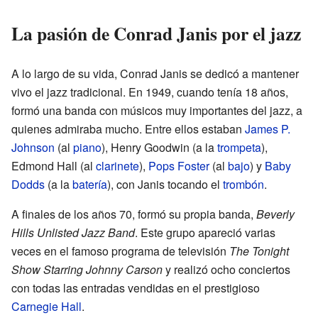
La pasión de Conrad Janis por el jazz
A lo largo de su vida, Conrad Janis se dedicó a mantener
vivo el jazz tradicional. En 1949, cuando tenía 18 años,
formó una banda con músicos muy importantes del jazz, a
quienes admiraba mucho. Entre ellos estaban
James P.
Johnson
(al
piano
), Henry Goodwin (a la
trompeta
),
Edmond Hall (al
clarinete
),
Pops Foster
(al
bajo
) y
Baby
Dodds
(a la
batería
), con Janis tocando el
trombón
.
A finales de los años 70, formó su propia banda,
Beverly
Hills Unlisted Jazz Band
. Este grupo apareció varias
veces en el famoso programa de televisión
The Tonight
Show Starring Johnny Carson
y realizó ocho conciertos
con todas las entradas vendidas en el prestigioso
Carnegie Hall
.