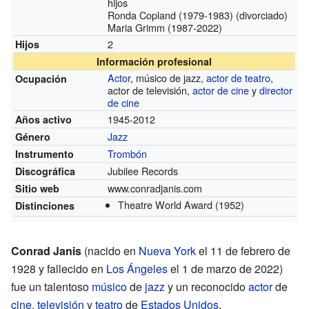
hijos
Ronda Copland (1979-1983) (divorciado)
Maria Grimm (1987-2022)
2
Hijos
Información profesional
Actor
, músico de jazz,
actor de teatro
,
Ocupación
actor de televisión,
actor de cine
y
director
de cine
1945-2012
Años activo
Jazz
Género
Trombón
Instrumento
Jubilee Records
Discográfica
www.conradjanis.com
Sitio web
Theatre World Award
(1952)
Distinciones
Conrad Janis
(nacido en
Nueva York
el 11 de febrero de
1928 y fallecido en
Los Ángeles
el 1 de marzo de 2022)
fue un talentoso
músico
de
jazz
y un reconocido
actor
de
cine
,
televisión
y
teatro
de
Estados Unidos
.