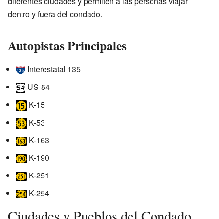
diferentes ciudades y permiten a las personas viajar
dentro y fuera del condado.
Autopistas Principales
Interestatal 135
US-54
K-15
K-53
K-163
K-190
K-251
K-254
Ciudades y Pueblos del Condado