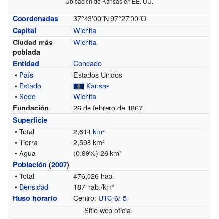
Ubicación de Kansas en EE. UU.
37°43′00″N
97°27′00″O
Coordenadas
Wichita
Capital
Wichita
Ciudad más
poblada
Condado
Entidad
•
País
Estados Unidos
•
Estado
Kansas
•
Sede
Wichita
26 de febrero de 1867
Fundación
Superficie
• Total
2,614
km²
• Tierra
2,598 km²
• Agua
(0.99%) 26 km²
Población
(
2007
)
• Total
476,026 hab.
•
Densidad
187 hab./km²
Centro:
UTC-6
/
-5
Huso horario
Sitio web oficial