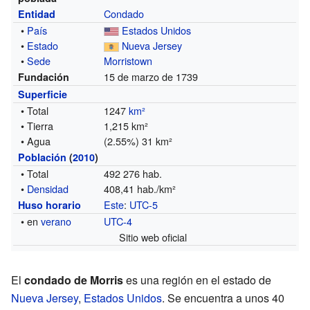
Condado
Entidad
•
País
Estados Unidos
•
Estado
Nueva Jersey
•
Sede
Morristown
15 de marzo de 1739
Fundación
Superficie
• Total
1247
km²
• Tierra
1,215 km²
• Agua
(2.55%) 31 km²
Población
(
2010
)
• Total
492 276 hab.
•
Densidad
408,41 hab./km²
Este
:
UTC-5
Huso horario
• en
verano
UTC-4
Sitio web oficial
El
condado de Morris
es una región en el estado de
Nueva Jersey
,
Estados Unidos
. Se encuentra a unos 40