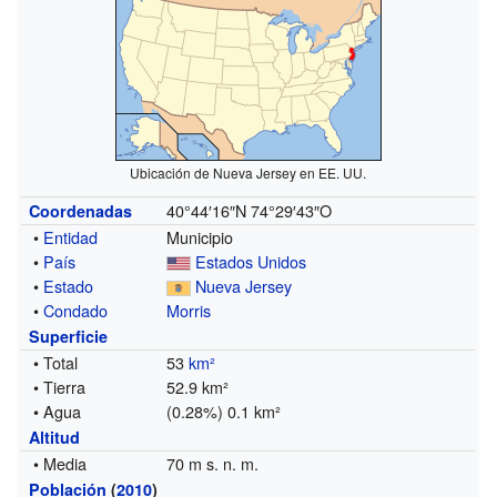
Ubicación de Nueva Jersey en EE. UU.
40°44′16″N
74°29′43″O
Coordenadas
•
Entidad
Municipio
•
País
Estados Unidos
•
Estado
Nueva Jersey
•
Condado
Morris
Superficie
• Total
53
km²
• Tierra
52.9 km²
• Agua
(0.28%) 0.1 km²
Altitud
• Media
70 m s. n. m.
Población
(
2010
)