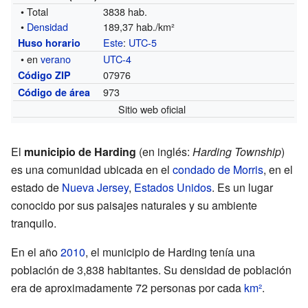
• Total
3838 hab.
•
Densidad
189,37 hab./km²
Este
:
UTC-5
Huso horario
• en
verano
UTC-4
07976
Código ZIP
973
Código de área
Sitio web oficial
El
municipio de Harding
(en inglés:
Harding Township
)
es una comunidad ubicada en el
condado de Morris
, en el
estado de
Nueva Jersey
,
Estados Unidos
. Es un lugar
conocido por sus paisajes naturales y su ambiente
tranquilo.
En el año
2010
, el municipio de Harding tenía una
población de 3,838 habitantes. Su densidad de población
era de aproximadamente 72 personas por cada
km²
.