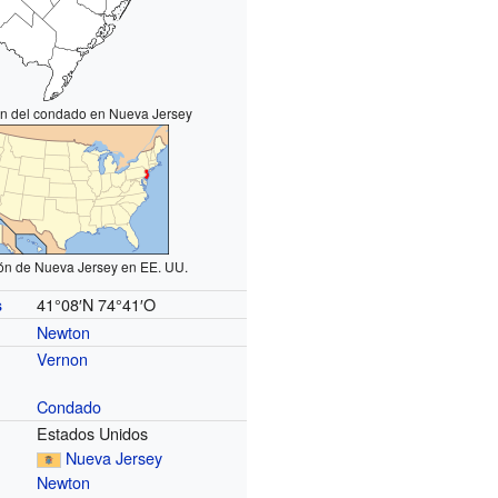
n del condado en Nueva Jersey
ón de Nueva Jersey en EE. UU.
41°08′N
74°41′O
s
Newton
Vernon
Condado
Estados Unidos
Nueva Jersey
Newton