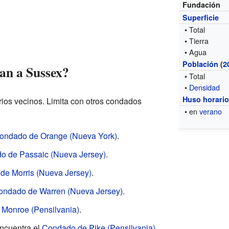
Fundación
Superficie
• Total
• Tierra
• Agua
Población
(
2
an a Sussex?
• Total
•
Densidad
Huso horari
ios vecinos. Limita con otros condados
• en
verano
ondado de Orange (Nueva York)
.
o de Passaic (Nueva Jersey)
.
de Morris (Nueva Jersey)
.
ondado de Warren (Nueva Jersey)
.
Monroe (Pensilvania)
.
encuentra el
Condado de Pike (Pensilvania)
.