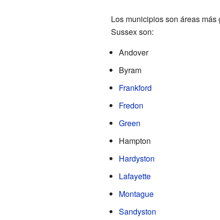
Los municipios son áreas más g
Sussex son:
Andover
Byram
Frankford
Fredon
Green
Hampton
Hardyston
Lafayette
Montague
Sandyston