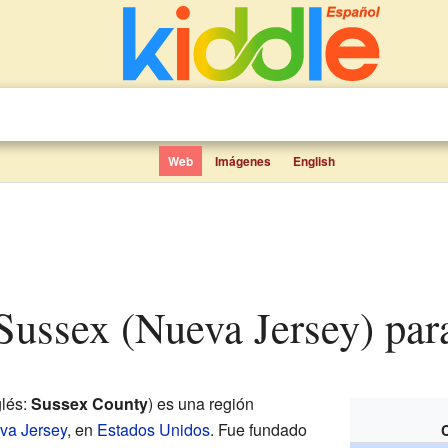
Web
Imágenes
English
Sussex (Nueva Jersey) par
glés:
Sussex County
) es una región
va Jersey
, en
Estados Unidos
. Fue fundado