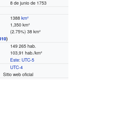
8 de junio de 1753
1388
km²
1,350 km²
(2.75%) 38 km²
010
)
149 265 hab.
103,91 hab./km²
Este
:
UTC-5
o
UTC-4
Sitio web oficial