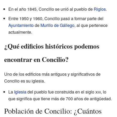
En el año 1845, Concilio se unió al pueblo de
Riglos
.
Entre 1950 y 1960, Concilio pasó a formar parte del
Ayuntamiento
de
Murillo de Gállego
, al que pertenece
actualmente.
¿Qué edificios históricos podemos
encontrar en Concilio?
Uno de los edificios más antiguos y significativos de
Concilio es su iglesia.
La
Iglesia
del pueblo fue construida en el siglo
xiii
, lo
que significa que tiene más de 700 años de antigüedad.
Población de Concilio: ¿Cuántos