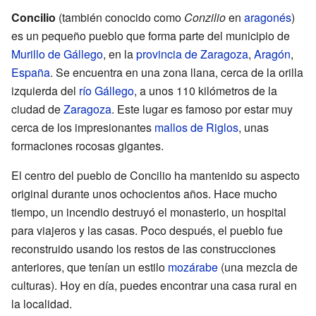
Concilio
(también conocido como
Conzilio
en
aragonés
)
es un pequeño pueblo que forma parte del municipio de
Murillo de Gállego
, en la
provincia de Zaragoza
,
Aragón
,
España
. Se encuentra en una zona llana, cerca de la orilla
izquierda del
río Gállego
, a unos 110 kilómetros de la
ciudad de
Zaragoza
. Este lugar es famoso por estar muy
cerca de los impresionantes
mallos de Riglos
, unas
formaciones rocosas gigantes.
El centro del pueblo de Concilio ha mantenido su aspecto
original durante unos ochocientos años. Hace mucho
tiempo, un incendio destruyó el monasterio, un hospital
para viajeros y las casas. Poco después, el pueblo fue
reconstruido usando los restos de las construcciones
anteriores, que tenían un estilo
mozárabe
(una mezcla de
culturas). Hoy en día, puedes encontrar una casa rural en
la localidad.