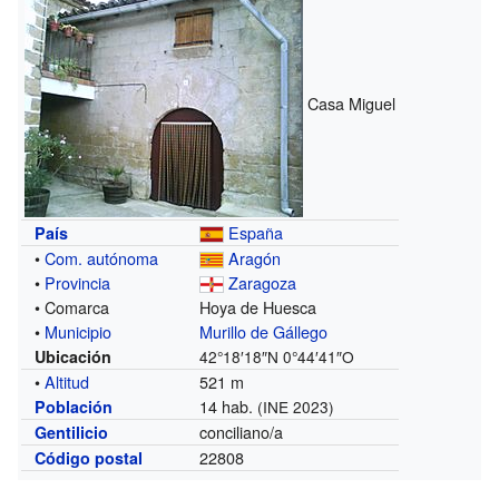
Casa Miguel
España
País
•
Com. autónoma
Aragón
•
Provincia
Zaragoza
• Comarca
Hoya de Huesca
•
Municipio
Murillo de Gállego
Ubicación
42°18′18″N
0°44′41″O
•
Altitud
521 m
14 hab.
Población
(INE 2023)
conciliano/a
Gentilicio
22808
Código postal