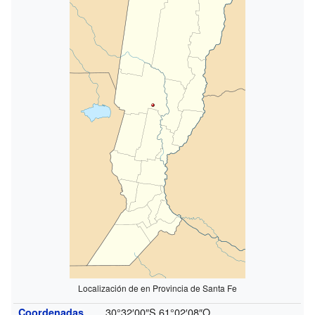
Localización de en Provincia de Santa Fe
30°32′00″S
61°02′08″O
Coordenadas