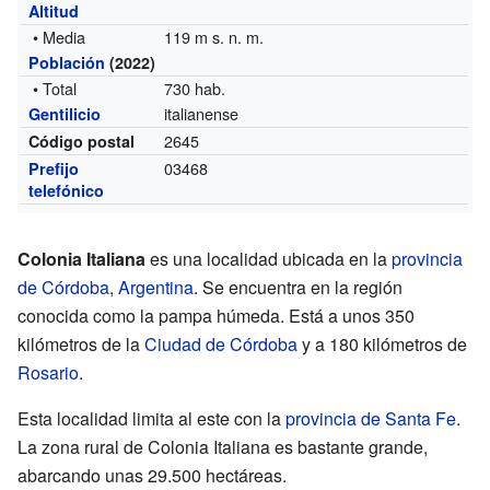
Altitud
• Media
119 m s. n. m.
Población
(2022)
• Total
730 hab.
italianense
Gentilicio
2645
Código postal
03468
Prefijo
telefónico
Colonia Italiana
es una localidad ubicada en la
provincia
de Córdoba
,
Argentina
. Se encuentra en la región
conocida como la pampa húmeda. Está a unos 350
kilómetros de la
Ciudad de Córdoba
y a 180 kilómetros de
Rosario
.
Esta localidad limita al este con la
provincia de Santa Fe
.
La zona rural de Colonia Italiana es bastante grande,
abarcando unas 29.500 hectáreas.