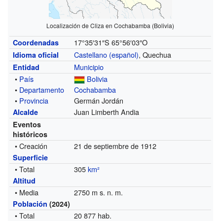
Localización de Cliza en Cochabamba (Bolivia)
17°35′31″S
65°56′03″O
Coordenadas
Castellano (español)
, Quechua
Idioma oficial
Municipio
Entidad
•
País
Bolivia
•
Departamento
Cochabamba
•
Provincia
Germán Jordán
Juan Limberth Andia
Alcalde
Eventos
históricos
• Creación
21 de septiembre de 1912
Superficie
• Total
305
km²
Altitud
• Media
2750 m s. n. m.
Población
(2024)
• Total
20 877 hab.