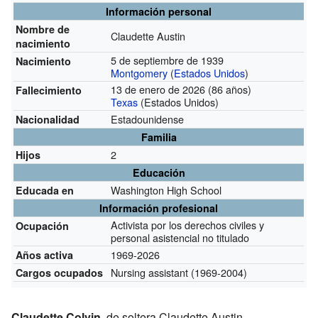
Información personal
Nombre de
Claudette Austin
nacimiento
5 de septiembre de 1939
Nacimiento
Montgomery
(
Estados Unidos
)
13 de enero de 2026 (86 años)
Fallecimiento
Texas
(Estados Unidos)
Estadounidense
Nacionalidad
Familia
2
Hijos
Educación
Washington High School
Educada en
Información profesional
Activista por los derechos civiles y
Ocupación
personal asistencial no titulado
1969-2026
Años activa
Nursing assistant
(1969-2004)
Cargos ocupados
Claudette Colvin
, de soltera Claudette Austin