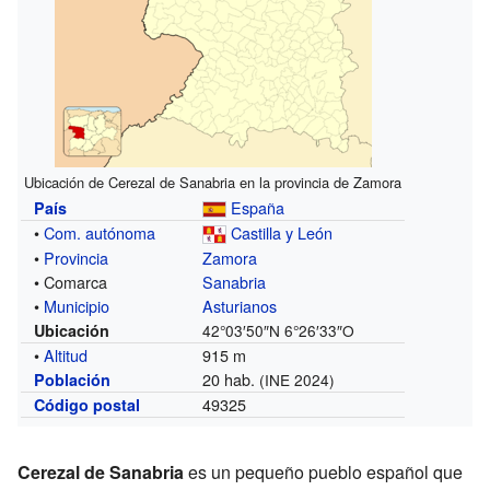
Ubicación de Cerezal de Sanabria en la provincia de Zamora
España
País
•
Com. autónoma
Castilla y León
•
Provincia
Zamora
• Comarca
Sanabria
•
Municipio
Asturianos
Ubicación
42°03′50″N
6°26′33″O
•
Altitud
915 m
20 hab.
Población
(INE 2024)
49325
Código postal
Cerezal de Sanabria
es un pequeño pueblo español que