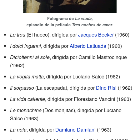
Fotograma de
La viuda
,
episodio de la película
Tres noches de amor
.
Le trou
(El hueco), dirigida por
Jacques Becker
(1960)
I dolci inganni
, dirigida por
Alberto Lattuada
(1960)
Diciottenni al sole
, dirigida por Camillo Mastrocinque
(1962)
La voglia matta
, dirigida por Luciano Salce (1962)
Il sorpasso
(La escapada), dirigida por
Dino Risi
(1962)
La vida caliente
, dirigida por Florestano Vancini (1963)
Le monachine
(Dos monjitas), dirigida por Luciano
Salce (1963)
La noia
, dirigida por
Damiano Damiani
(1963)