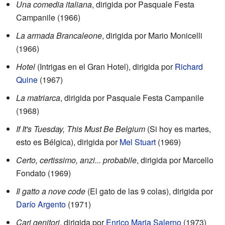
Una comedia italiana
, dirigida por Pasquale Festa
Campanile (1966)
La armada Brancaleone
, dirigida por Mario Monicelli
(1966)
Hotel
(Intrigas en el Gran Hotel), dirigida por
Richard
Quine
(1967)
La matriarca
, dirigida por Pasquale Festa Campanile
(1968)
If It's Tuesday, This Must Be Belgium
(Si hoy es martes,
esto es Bélgica), dirigida por
Mel Stuart
(1969)
Certo, certissimo, anzi... probabile
, dirigida por Marcello
Fondato (1969)
Il gatto a nove code
(El gato de las 9 colas), dirigida por
Darío Argento
(1971)
Cari genitori
, dirigida por
Enrico Maria Salerno
(1973)