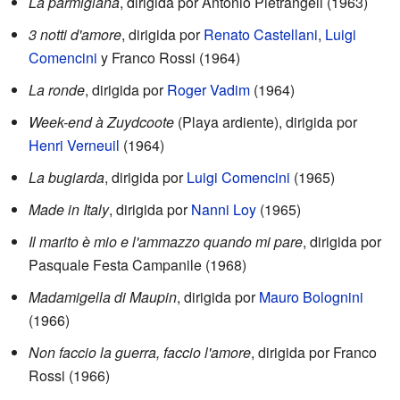
La parmigiana
, dirigida por Antonio Pietrangeli (1963)
3 notti d'amore
, dirigida por
Renato Castellani
,
Luigi
Comencini
y Franco Rossi (1964)
La ronde
, dirigida por
Roger Vadim
(1964)
Week-end à Zuydcoote
(Playa ardiente), dirigida por
Henri Verneuil
(1964)
La bugiarda
, dirigida por
Luigi Comencini
(1965)
Made in Italy
, dirigida por
Nanni Loy
(1965)
Il marito è mio e l'ammazzo quando mi pare
, dirigida por
Pasquale Festa Campanile (1968)
Madamigella di Maupin
, dirigida por
Mauro Bolognini
(1966)
Non faccio la guerra, faccio l'amore
, dirigida por Franco
Rossi (1966)