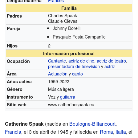
Francés
Lengua materna
Familia
Charles Spaak
Padres
Claudie Clèves
Johnny Dorelli
Pareja
Pasquale Festa Campanile
2
Hijos
Información profesional
Cantante
,
actriz de cine
,
actriz de teatro
,
Ocupación
presentadora de televisión
y
actriz
Actuación
y
canto
Área
1959-2022
Años activa
Música ligera
Género
Voz y
guitarra
Instrumento
www.catherinespaak.eu
Sitio web
Catherine Spaak
(nacida en
Boulogne-Billancourt
,
Francia
, el 3 de abril de 1945 y fallecida en
Roma
,
Italia
, el