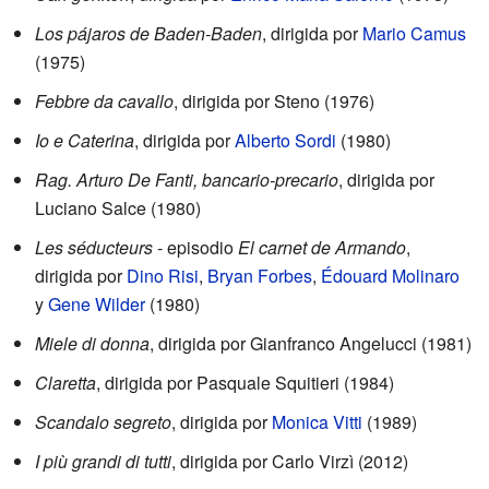
Los pájaros de Baden-Baden
, dirigida por
Mario Camus
(1975)
Febbre da cavallo
, dirigida por Steno (1976)
Io e Caterina
, dirigida por
Alberto Sordi
(1980)
Rag. Arturo De Fanti, bancario-precario
, dirigida por
Luciano Salce (1980)
Les séducteurs
- episodio
El carnet de Armando
,
dirigida por
Dino Risi
,
Bryan Forbes
,
Édouard Molinaro
y
Gene Wilder
(1980)
Miele di donna
, dirigida por Gianfranco Angelucci (1981)
Claretta
, dirigida por Pasquale Squitieri (1984)
Scandalo segreto
, dirigida por
Monica Vitti
(1989)
I più grandi di tutti
, dirigida por Carlo Virzì (2012)