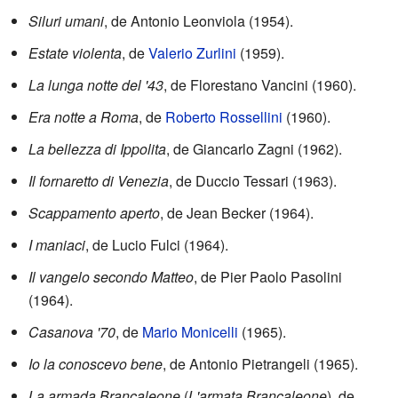
Siluri umani
, de Antonio Leonviola (1954).
Estate violenta
, de
Valerio Zurlini
(1959).
La lunga notte del '43
, de Florestano Vancini (1960).
Era notte a Roma
, de
Roberto Rossellini
(1960).
La bellezza di Ippolita
, de Giancarlo Zagni (1962).
Il fornaretto di Venezia
, de Duccio Tessari (1963).
Scappamento aperto
, de Jean Becker (1964).
I maniaci
, de Lucio Fulci (1964).
Il vangelo secondo Matteo
, de Pier Paolo Pasolini
(1964).
Casanova '70
, de
Mario Monicelli
(1965).
Io la conoscevo bene
, de Antonio Pietrangeli (1965).
La armada Brancaleone
(
L'armata Brancaleone
), de