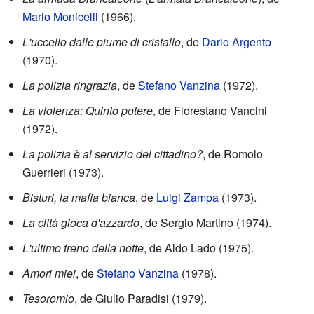
Mario Monicelli
(1966).
L'uccello dalle piume di cristallo
, de
Dario Argento
(1970).
La polizia ringrazia
, de
Stefano Vanzina
(1972).
La violenza: Quinto potere
, de Florestano Vancini
(1972).
La polizia è al servizio del cittadino?
, de Romolo
Guerrieri (1973).
Bisturi, la mafia bianca
, de
Luigi Zampa
(1973).
La città gioca d'azzardo
, de Sergio Martino (1974).
L'ultimo treno della notte
, de Aldo Lado (1975).
Amori miei
, de
Stefano Vanzina
(1978).
Tesoromio
, de Giulio Paradisi (1979).