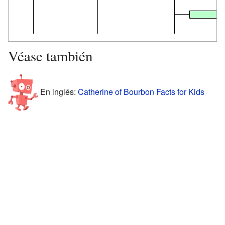
1
Véase también
En inglés:
Catherine of Bourbon Facts for Kids