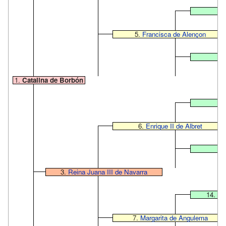
1
5.
Francisca de Alençon
11
1.
Catalina de Borbón
1
6.
Enrique II de Albret
1
3.
Reina Juana III de Navarra
14. Pr
7.
Margarita de Angulema