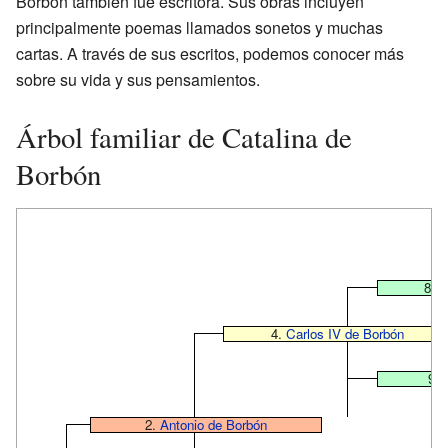
Borbón también fue escritora. Sus obras incluyen
principalmente poemas llamados sonetos y muchas
cartas. A través de sus escritos, podemos conocer más
sobre su vida y sus pensamientos.
Árbol familiar de Catalina de
Borbón
8. 
4.
Carlos IV de Borbón
9.
2.
Antonio de Borbón