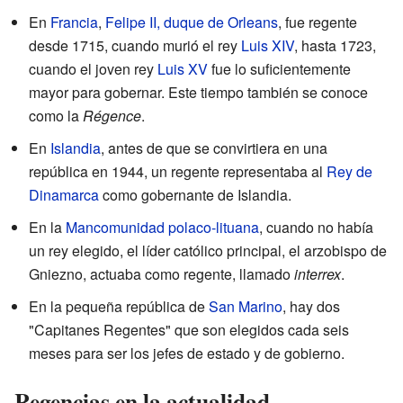
En
Francia
,
Felipe II, duque de Orleans
, fue regente
desde 1715, cuando murió el rey
Luis XIV
, hasta 1723,
cuando el joven rey
Luis XV
fue lo suficientemente
mayor para gobernar. Este tiempo también se conoce
como la
Régence
.
En
Islandia
, antes de que se convirtiera en una
república en 1944, un regente representaba al
Rey de
Dinamarca
como gobernante de Islandia.
En la
Mancomunidad polaco-lituana
, cuando no había
un rey elegido, el líder católico principal, el arzobispo de
Gniezno, actuaba como regente, llamado
interrex
.
En la pequeña república de
San Marino
, hay dos
"Capitanes Regentes" que son elegidos cada seis
meses para ser los jefes de estado y de gobierno.
Regencias en la actualidad