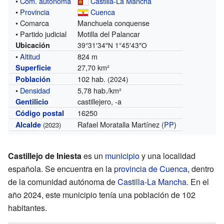
•
Com. autónoma
Castilla-La Mancha
•
Provincia
Cuenca
• Comarca
Manchuela conquense
• Partido judicial
Motilla del Palancar
Ubicación
39°31′34″N
1°45′43″O
•
Altitud
824 m
27,70 km²
Superficie
102 hab.
Población
(2024)
•
Densidad
5,78 hab./km²
castillejero, -a
Gentilicio
16250
Código postal
Rafael Moratalla Martínez (
PP
)
Alcalde
(2023)
Castillejo de Iniesta
es un
municipio
y una localidad
española. Se encuentra en la
provincia de Cuenca
, dentro
de la comunidad autónoma de
Castilla-La Mancha
. En el
año 2024, este municipio tenía una población de 102
habitantes.