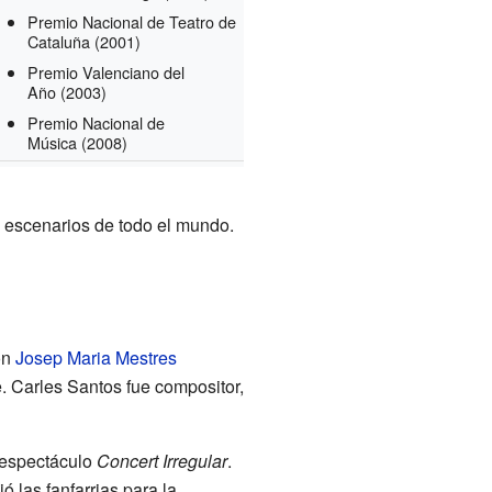
Premio Nacional de Teatro de
Cataluña
(2001)
Premio Valenciano del
Año
(2003)
Premio Nacional de
Música
(2008)
 a escenarios de todo el mundo.
on
Josep Maria Mestres
e. Carles Santos fue compositor,
l espectáculo
Concert Irregular
.
ó las fanfarrias para la