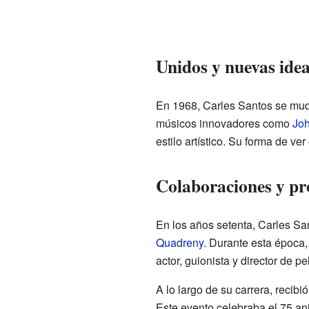
Unidos y nuevas ide
En 1968, Carles Santos se mud
músicos innovadores como
Jo
estilo artístico. Su forma de v
Colaboraciones y pro
En los años setenta, Carles Sa
Quadreny
. Durante esta época
actor, guionista y director de pe
A lo largo de su carrera, recib
Este evento celebraba el 75 an