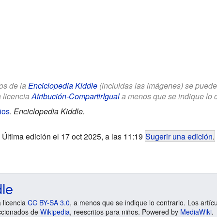
los de la
Enciclopedia Kiddle
(incluidas las imágenes) se puede u
a licencia
Atribución-CompartirIgual
a menos que se indique lo con
ños
.
Enciclopedia Kiddle.
Última edición el 17 oct 2025, a las 11:19
Sugerir una edición
.
dle
a licencia
CC BY-SA 3.0
, a menos que se indique lo contrario. Los artíc
ccionados de
Wikipedia
, reescritos para niños. Powered by
MediaWiki
.