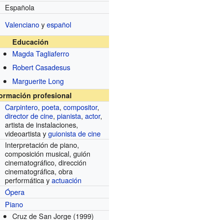
Española
Valenciano
y
español
Educación
Magda Tagliaferro
Robert Casadesus
Marguerite Long
formación profesional
Carpintero
,
poeta
,
compositor
,
director de cine
,
pianista
,
actor
,
artista de instalaciones,
videoartista y
guionista de cine
Interpretación de piano,
composición musical, guión
cinematográfico, dirección
cinematográfica, obra
performática y
actuación
Ópera
Piano
Cruz de San Jorge
(1999)