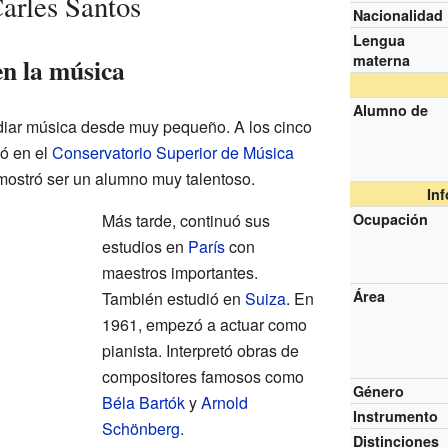
Carles Santos
Nacionalidad
Lengua
materna
en la música
Alumno de
iar música desde muy pequeño. A los cinco
ió en el
Conservatorio Superior de Música
emostró ser un alumno muy talentoso.
In
Más tarde, continuó sus
Ocupación
estudios en
París
con
maestros importantes.
Área
También estudió en
Suiza
. En
1961, empezó a actuar como
pianista. Interpretó obras de
compositores famosos como
Género
Béla Bartók
y
Arnold
Instrumento
Schönberg
.
Distinciones