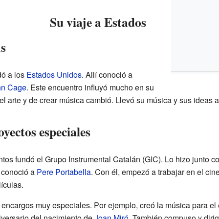
Su viaje a Estados
as
ó a los
Estados Unidos
. Allí conoció a
hn Cage
. Este encuentro influyó mucho en su
er el arte y de crear música cambió. Llevó su música y sus ideas
yectos especiales
ntos fundó el Grupo Instrumental Catalán (GIC). Lo hizo junto c
, conoció a
Pere Portabella
. Con él, empezó a trabajar en el cin
lículas.
ió encargos muy especiales. Por ejemplo, creó la música para e
iversario del nacimiento de
Joan Miró
. También compuso y dirigi