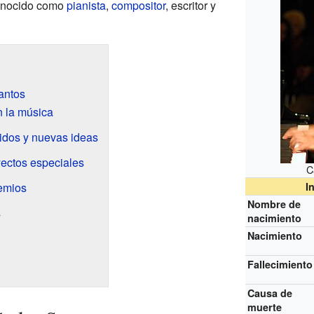
onocido como
pianista
,
compositor
, escritor y
antos
 la música
idos y nuevas ideas
ectos especiales
C
emios
I
Nombre de
s
nacimiento
Nacimiento
Fallecimiento
Causa de
muerte