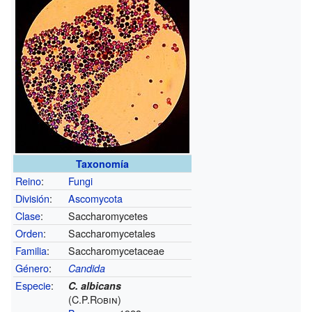
Taxonomía
Reino
:
Fungi
División
:
Ascomycota
Clase
:
Saccharomycetes
Orden
:
Saccharomycetales
Familia
:
Saccharomycetaceae
Género
:
Candida
Especie
:
C. albicans
(C.P.Robin)