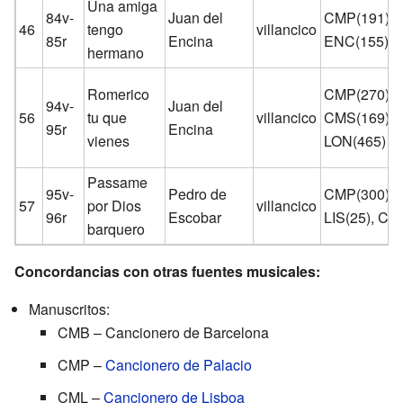
Una amiga
84v-
Juan del
CMP(191),
46
tengo
villancico
85r
Encina
ENC(155)
hermano
Romerico
CMP(270),
94v-
Juan del
56
tu que
villancico
CMS(169),
95r
Encina
vienes
LON(465)
Passame
95v-
Pedro de
CMP(300),
57
por Dios
villancico
96r
Escobar
LIS(25), CO
barquero
Concordancias con otras fuentes musicales:
Manuscritos:
CMB – Cancionero de Barcelona
CMP –
Cancionero de Palacio
CML –
Cancionero de Lisboa