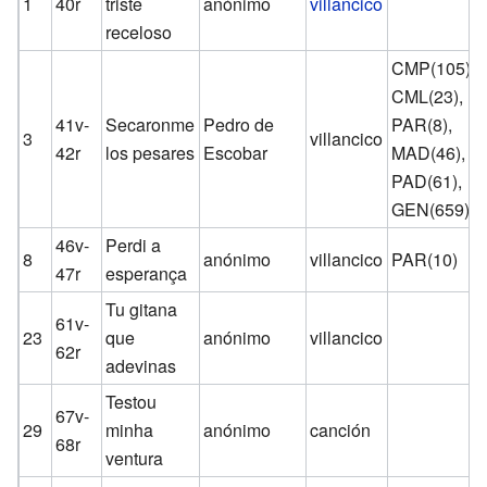
1
40r
triste
anónimo
villancico
receloso
CMP(105),
CML(23),
41v-
Secaronme
Pedro de
PAR(8),
3
villancico
42r
los pesares
Escobar
MAD(46),
PAD(61),
GEN(659)
46v-
Perdi a
8
anónimo
villancico
PAR(10)
47r
esperança
Tu gitana
61v-
23
que
anónimo
villancico
62r
adevinas
Testou
67v-
29
minha
anónimo
canción
68r
ventura