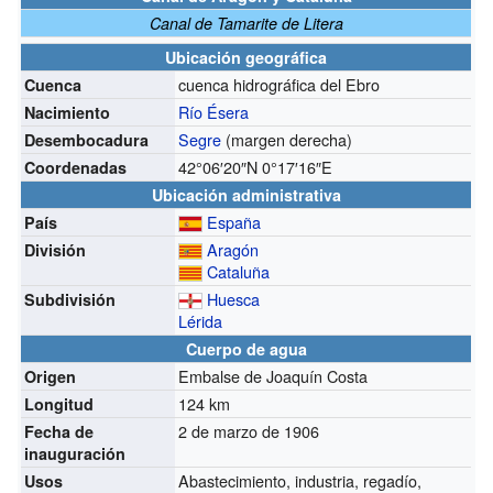
Canal de Tamarite de Litera
Ubicación geográfica
cuenca hidrográfica del Ebro
Cuenca
Río Ésera
Nacimiento
Segre
(margen derecha)
Desembocadura
42°06′20″N
0°17′16″E
Coordenadas
Ubicación administrativa
España
País
Aragón
División
Cataluña
Huesca
Subdivisión
Lérida
Cuerpo de agua
Embalse de Joaquín Costa
Origen
124 km
Longitud
2 de marzo de 1906
Fecha de
inauguración
Abastecimiento, industria, regadío,
Usos