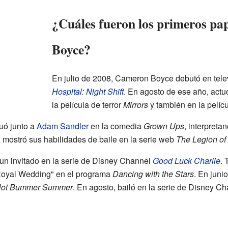
¿Cuáles fueron los primeros pa
Boyce?
En julio de 2008, Cameron Boyce debutó en telev
Hospital: Night Shift
. En agosto de ese año, actu
la película de terror
Mirrors
y también en la pelíc
uó junto a
Adam Sandler
en la comedia
Grown Ups
, interpreta
mostró sus habilidades de baile en la serie web
The Legion of
un invitado en la serie de Disney Channel
Good Luck Charlie
. 
Royal Wedding" en el programa
Dancing with the Stars
. En juni
 Not Bummer Summer
. En agosto, bailó en la serie de Disney C