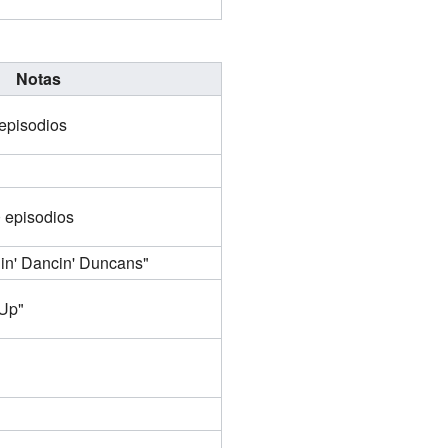
Notas
 episodios
0 episodios
gin' Dancin' Duncans"
 Up"