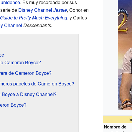
ounidense
. Es muy recordado por sus
 serie de
Disney Channel
Jessie
, Conor en
Guide to Pretty Much Everything
, y Carlos
ey Channel
Descendants
.
ce
 de Cameron Boyce?
rera de Cameron Boyce?
rimeros papeles de Cameron Boyce?
 Boyce a Disney Channel?
meron Boyce?
I
Nombre de