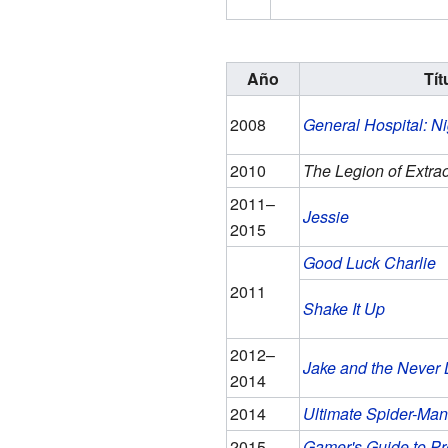
Año
Tít
2008
General Hospital: Ni
2010
The Legion of Extra
2011–
Jessie
2015
Good Luck Charlie
2011
Shake It Up
2012–
Jake and the Never 
2014
2014
Ultimate Spider-Man
2015–
Gamer's Guide to Pr