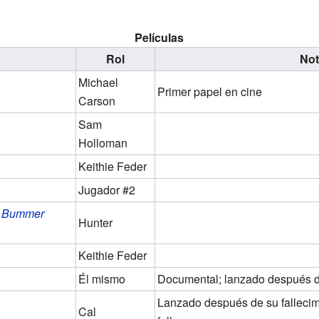
Películas
Rol
Not
Michael
Primer papel en cine
Carson
Sam
Holloman
Keithie Feder
Jugador #2
t Bummer
Hunter
Keithie Feder
Él mismo
Documental; lanzado después de
Lanzado después de su fallecimi
Cal