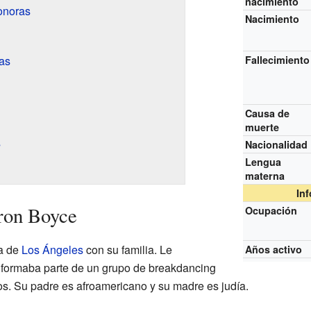
nacimiento
onoras
Nacimiento
das
Fallecimiento
Causa de
muerte
s
Nacionalidad
Lengua
materna
In
ron Boyce
Ocupación
a de
Los Ángeles
con su familia. Le
Años activo
formaba parte de un grupo de breakdancing
s. Su padre es afroamericano y su madre es judía.