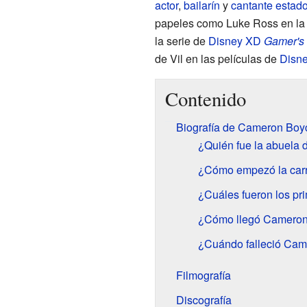
actor
,
bailarín
y
cantante
estad
papeles como Luke Ross en la
la serie de
Disney XD
Gamer's 
de Vil en las películas de
Disn
Contenido
Biografía de Cameron Boy
¿Quién fue la abuela
¿Cómo empezó la car
¿Cuáles fueron los p
¿Cómo llegó Cameron
¿Cuándo falleció Ca
Filmografía
Discografía