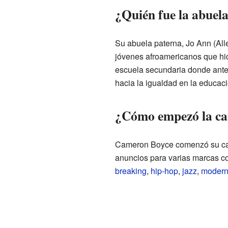
¿Quién fue la abuel
Su abuela paterna, Jo Ann (All
jóvenes afroamericanos que hici
escuela secundaria donde antes
hacia la igualdad en la educaci
¿Cómo empezó la ca
Cameron Boyce comenzó su carr
anuncios para varias marcas c
breaking
,
hip-hop
,
jazz
,
moder