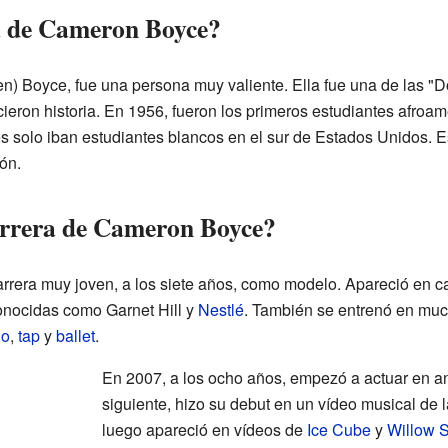
a de Cameron Boyce?
en) Boyce, fue una persona muy valiente. Ella fue una de las "D
eron historia. En 1956, fueron los primeros estudiantes afroam
 solo iban estudiantes blancos en el sur de Estados Unidos. E
ón.
rrera de Cameron Boyce?
era muy joven, a los siete años, como modelo. Apareció en ca
onocidas como Garnet Hill y
Nestlé
. También se entrenó en muc
no
,
tap
y
ballet
.
En 2007, a los ocho años, empezó a actuar en an
siguiente, hizo su debut en un vídeo musical de 
luego apareció en vídeos de
Ice Cube
y
Willow 