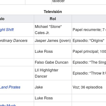
fallecer
Televisión
ulo
Rol
Michael "Stone"
ght Shift
Papel recurrente; 7
Cates Jr.
ordinary Dancers
Jasper James (joven)
Episodio: "Origins"
Luke Ross
Papel principal; 10
Falso Gabe Duncan
Episodio: "The Sin
Lil Highlighter
Episodio: "Throw It
Dancer
Land Pirates
Jake
Voz; 36 episodios
Luke Ross
etty Much