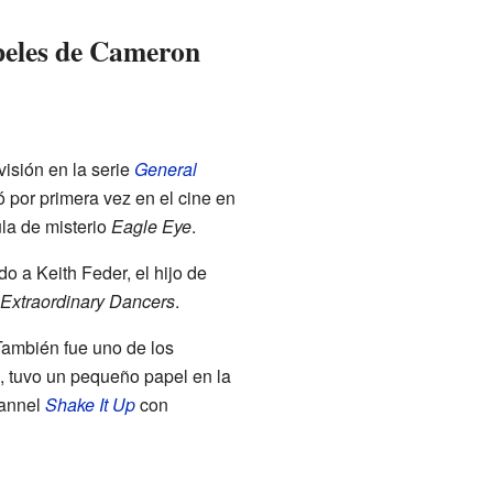
peles de Cameron
isión en la serie
General
ó por primera vez en el cine en
ula de misterio
Eagle Eye
.
ndo a Keith Feder, el hijo de
 Extraordinary Dancers
.
También fue uno de los
o, tuvo un pequeño papel en la
hannel
Shake It Up
con