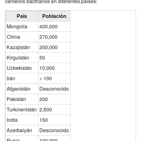
camellos bactrianos en diferentes países:
País
Población
Mongolia
430,000
China
270,000
Kazajistán
200,000
Kirguistán
50
Uzbekistán
10,000
Irán
> 100
Afganistán
Desconocido
Pakistán
200
Turkmenistán
2,500
India
150
Azerbaiyán
Desconocido
Rusia
100,000