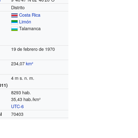
Distrito
Costa Rica
Limón
Talamanca
19 de febrero de 1970
234,07
km²
4 m s. n. m.
011)
8293 hab.
35,43 hab./km²
UTC-6
o
70403
l