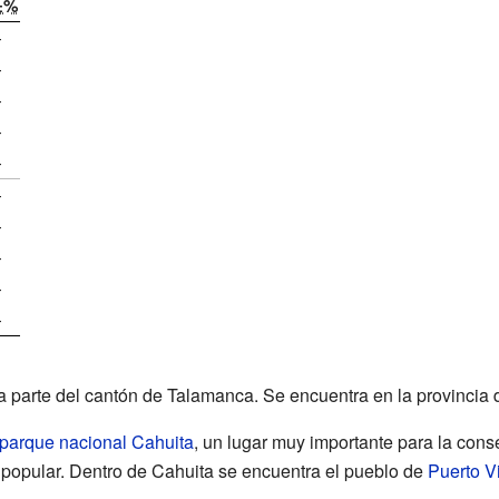
±%
—
—
—
—
—
—
—
—
—
—
ma parte del cantón de Talamanca. Se encuentra en la provincia
parque nacional Cahuita
, un lugar muy importante para la cons
o popular. Dentro de Cahuita se encuentra el pueblo de
Puerto V