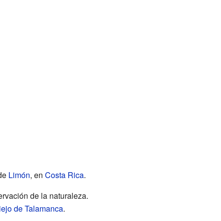
 de
Limón
, en
Costa Rica
.
ervación de la naturaleza.
iejo de Talamanca
.