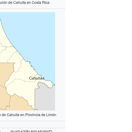
ación de Cahuita en Costa Rica
Cahuita
n de Cahuita en Provincia de Limón
9°40′47″N
82°46′20″O
s