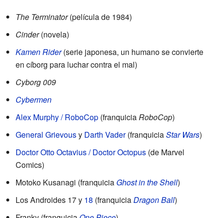
The Terminator
(película de 1984)
Cinder
(novela)
Kamen Rider
(serie japonesa, un humano se convierte
en cíborg para luchar contra el mal)
Cyborg 009
Cybermen
Alex Murphy / RoboCop
(franquicia
RoboCop
)
General Grievous
y
Darth Vader
(franquicia
Star Wars
)
Doctor Otto Octavius / Doctor Octopus
(de Marvel
Comics)
Motoko Kusanagi (franquicia
Ghost in the Shell
)
Los Androides 17 y
18
(franquicia
Dragon Ball
)
Franky (franquicia
One Piece
)