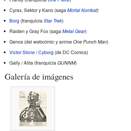
Cyrax, Sektor y Kano (saga
Mortal Kombat
)
Borg
(franquicia
Star Trek
)
Raiden y Gray Fox (saga
Metal Gear
)
Genos (del webcómic y anime
One Punch Man
)
Victor Stone / Cyborg
(de DC Comics)
Gally / Alita (franquicia
GUNNM
)
Galería de imágenes