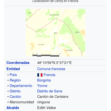
Localización de Cérilly en Francia
48°10′56″N
3°37′21″E
Coordenadas
Comuna francesa
Entidad
•
País
Francia
•
Región
Borgoña
•
Departamento
Yonne
•
Distrito
Distrito de Sens
•
Cantón
Cantón de Cerisiers
• Mancomunidad
ninguna
Edith Vallee
Alcalde