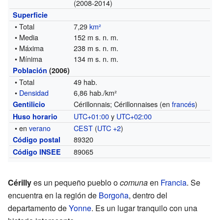
(2008-2014)
Superficie
• Total
7,29
km²
• Media
152 m s. n. m.
• Máxima
238 m s. n. m.
• Mínima
134 m s. n. m.
Población
(2006)
• Total
49 hab.
•
Densidad
6,86 hab./km²
Cérillonnais; Cérillonnaises (en
francés
)
Gentilicio
UTC+01:00
y
UTC+02:00
Huso horario
• en
verano
CEST
(
UTC +2
)
89320
Código postal
89065
Código INSEE
Cérilly
es un pequeño pueblo o
comuna
en
Francia
. Se
encuentra en la región de
Borgoña
, dentro del
departamento de
Yonne
. Es un lugar tranquilo con una