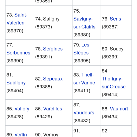
(89359)
75.
73.
Saint-
74. Saligny
Savigny-
76.
Sens
Valérien
(89373)
sur-Clairis
(89387)
(89370)
(89380)
77.
79.
Les
78.
Sergines
80. Soucy
Serbonnes
Sièges
(89391)
(89399)
(89390)
(89395)
84.
81.
83.
Theil-
82.
Sépeaux
Thorigny-
Subligny
sur-Vanne
(89388)
sur-Oreuse
(89404)
(89411)
(89414)
87.
85.
Vallery
86.
Vareilles
88.
Vaumort
Vaudeurs
(89428)
(89429)
(89434)
(89432)
91.
92.
89.
Verlin
90. Vernoy