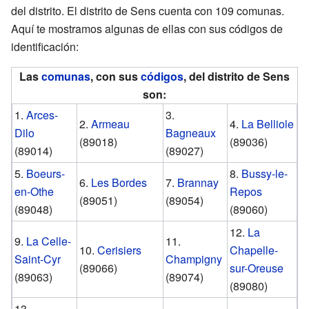
del distrito. El distrito de Sens cuenta con 109 comunas.
Aquí te mostramos algunas de ellas con sus códigos de
identificación:
Las
comunas
, con sus
códigos
, del distrito de Sens
son:
1.
Arces-
3.
2.
Armeau
4.
La Belliole
Dilo
Bagneaux
(89018)
(89036)
(89014)
(89027)
5.
Boeurs-
8.
Bussy-le-
6.
Les Bordes
7.
Brannay
en-Othe
Repos
(89051)
(89054)
(89048)
(89060)
12.
La
9.
La Celle-
11.
10.
Cerisiers
Chapelle-
Saint-Cyr
Champigny
(89066)
sur-Oreuse
(89063)
(89074)
(89080)
13.