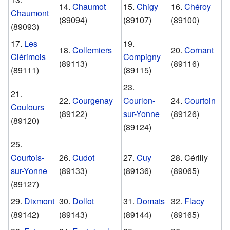
14.
Chaumot
15.
Chigy
16.
Chéroy
Chaumont
(89094)
(89107)
(89100)
(89093)
17.
Les
19.
18.
Collemiers
20.
Cornant
Clérimois
Compigny
(89113)
(89116)
(89111)
(89115)
23.
21.
22.
Courgenay
Courlon-
24.
Courtoin
Coulours
(89122)
sur-Yonne
(89126)
(89120)
(89124)
25.
Courtois-
26.
Cudot
27.
Cuy
28. Cérilly
sur-Yonne
(89133)
(89136)
(89065)
(89127)
29.
Dixmont
30.
Dollot
31.
Domats
32.
Flacy
(89142)
(89143)
(89144)
(89165)