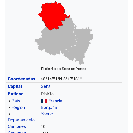
El distrito de Sens en Yonne.
48°14′51″N
3°17′16″E
Coordenadas
Sens
Capital
Distrito
Entidad
•
País
Francia
•
Región
Borgoña
•
Yonne
Departamento
Cantones
10
Comunas
109