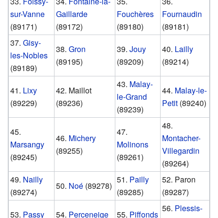
33.
Foissy-
34.
Fontaine-la-
35.
36.
sur-Vanne
Gaillarde
Fouchères
Fournaudin
(89171)
(89172)
(89180)
(89181)
37.
Gisy-
38.
Gron
39.
Jouy
40.
Lailly
les-Nobles
(89195)
(89209)
(89214)
(89189)
43.
Malay-
41.
Lixy
42. Maillot
44.
Malay-le-
le-Grand
(89229)
(89236)
Petit
(89240)
(89239)
48.
45.
47.
46.
Michery
Montacher-
Marsangy
Molinons
(89255)
Villegardin
(89245)
(89261)
(89264)
49.
Nailly
51.
Pailly
52. Paron
50.
Noé
(89278)
(89274)
(89285)
(89287)
56.
Plessis-
53.
Passy
54.
Perceneige
55.
Piffonds