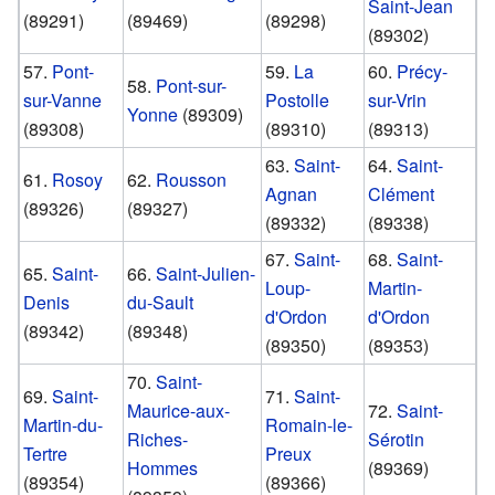
Saint-Jean
(89291)
(89469)
(89298)
(89302)
57.
Pont-
59.
La
60.
Précy-
58.
Pont-sur-
sur-Vanne
Postolle
sur-Vrin
Yonne
(89309)
(89308)
(89310)
(89313)
63.
Saint-
64.
Saint-
61.
Rosoy
62.
Rousson
Agnan
Clément
(89326)
(89327)
(89332)
(89338)
67.
Saint-
68.
Saint-
65.
Saint-
66.
Saint-Julien-
Loup-
Martin-
Denis
du-Sault
d'Ordon
d'Ordon
(89342)
(89348)
(89350)
(89353)
70.
Saint-
69.
Saint-
71.
Saint-
Maurice-aux-
72.
Saint-
Martin-du-
Romain-le-
Riches-
Sérotin
Tertre
Preux
Hommes
(89369)
(89354)
(89366)