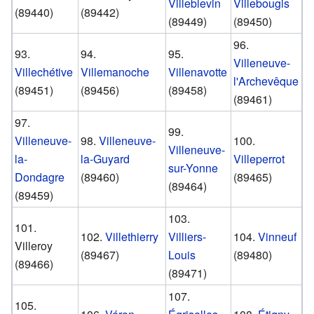
Villeblevin
Villebougis
(89440)
(89442)
(89449)
(89450)
96.
93.
94.
95.
Villeneuve-
Villechétive
Villemanoche
Villenavotte
l'Archevêque
(89451)
(89456)
(89458)
(89461)
97.
99.
Villeneuve-
98.
Villeneuve-
100.
Villeneuve-
la-
la-Guyard
Villeperrot
sur-Yonne
Dondagre
(89460)
(89465)
(89464)
(89459)
103.
101.
102.
Villethierry
Villiers-
104.
Vinneuf
Villeroy
(89467)
Louis
(89480)
(89466)
(89471)
107.
105.