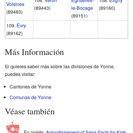
106.
Véron
Égriselles-
108.
Étigny
Voisines
(89443)
le-Bocage
(89160)
(89483)
(89151)
109.
Évry
(89162)
Más Información
Si quieres saber más sobre las divisiones de Yonne,
puedes visitar:
Cantones de Yonne
Comunas de Yonne
Véase también
En inglés:
Arrondissement of Sens Facts for Kids