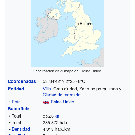
Bolton
Localización en el mapa del Reino Unido
53°34′42″N
2°25′48″O
Coordenadas
Villa
, Gran ciudad, Zona no parquizada y
Entidad
Ciudad de mercado
•
País
Reino Unido
Superficie
• Total
55,26
km²
• Total
285 372 hab.
•
Densidad
4,313 hab./km²