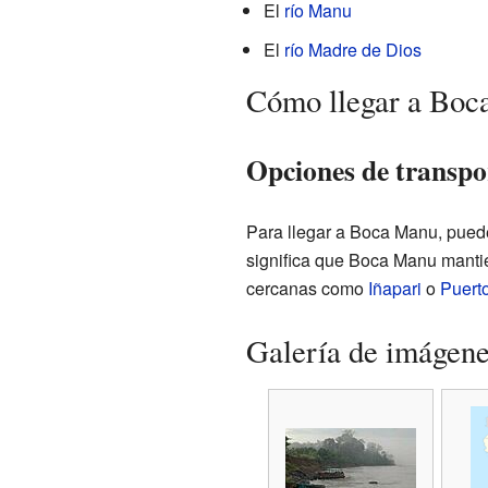
El
río Manu
El
río Madre de Dios
Cómo llegar a Bo
Opciones de transp
Para llegar a Boca Manu, puedes
significa que Boca Manu manti
cercanas como
Iñapari
o
Puert
Galería de imágen