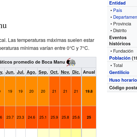
Entidad
•
País
•
Departamen
nu
• Provincia
• Distrito
Eventos
cal. Las temperaturas máximas suelen estar
históricos
peraturas mínimas varían entre 0°C y 7°C.
• Fundación
Población
(1
áticos promedio de Boca Manu
• Total
y.
Jun.
Jul.
Ago.
Sep.
Oct.
Nov.
Dic.
Anual
Gentilicio
Huso horari
Código posta
0
19
19
20
20
21
21
21
19.8
.6
23.7
23.3
24.6
25.1
25.9
25.8
25.6
25