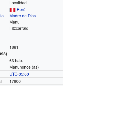
Localidad
Perú
to
Madre de Dios
Manu
Fitzcarrald
1861
993)
63 hab.
Manuneños (as)
UTC-05:00
o
17800
l