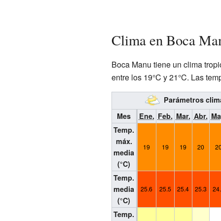
Clima en Boca Ma
Boca Manu tiene un clima tropi
entre los 19°C y 21°C. Las tem
Parámetros clim
Mes
Ene.
Feb.
Mar.
Abr.
Ma
Temp.
máx.
19
19
19
20
2
media
(°C)
Temp.
media
25.6
25.5
25.4
25.3
24
(°C)
Temp.