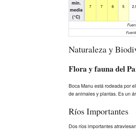
mín.
7
7
6
5
2.
media
(°C)
Fuen
Fuente
Naturaleza y Biodi
Flora y fauna del P
Boca Manu está rodeada por e
de animales y plantas. Es un á
Ríos Importantes
Dos ríos importantes atraviesa