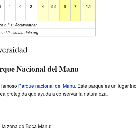
5
1
0
2
4
5.5
6
7
4.4
te n.º 1: Accuweather
 n.º 2: climate-data.org
versidad
arque Nacional del Manu
l famoso
Parque nacional del Manu
. Este parque es un lugar in
rea protegida que ayuda a conservar la naturaleza.
n la zona de Boca Manu: