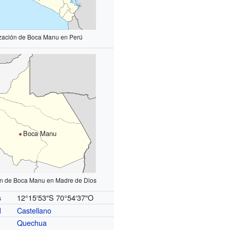
zación de Boca Manu en Perú
Boca Manu
ón de Boca Manu en Madre de Dios
12°15′53″S
70°54′37″O
s
Castellano
l
Quechua