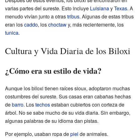
Después de estos eventos, los biloxi se encontraron en
varias partes del sureste. Esto incluye
Luisiana
y
Texas
. A
menudo vivían junto a otras
tribus
. Algunas de estas tribus
eran los
caddo
, los
choctaw
y, más recientemente, los
tunica
.
Cultura y Vida Diaria de los Biloxi
¿Cómo era su estilo de vida?
Aunque los biloxi tienen raíces sioux, adoptaron muchas
costumbres del sureste. Sus casas eran cabañas hechas
de
barro
. Los
techos
estaban cubiertos con corteza de
árbol. No se sabe mucho de su vida diaria. Sin embargo,
algunas palabras de su idioma dan pistas.
Por ejemplo, usaban ropa de
piel
de animales.