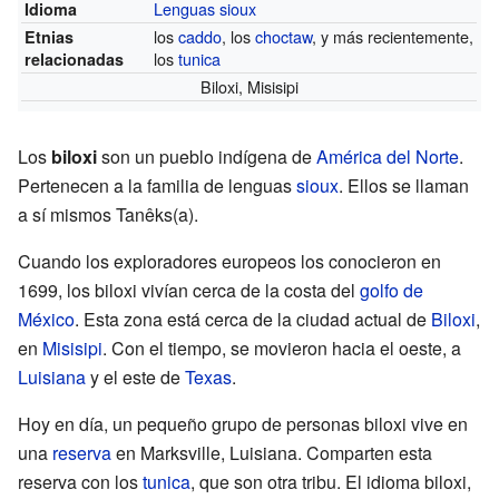
Lenguas sioux
Idioma
los
caddo
, los
choctaw
, y más recientemente,
Etnias
los
tunica
relacionadas
Biloxi, Misisipi
Los
biloxi
son un pueblo indígena de
América del Norte
.
Pertenecen a la familia de lenguas
sioux
. Ellos se llaman
a sí mismos Tanêks(a).
Cuando los exploradores europeos los conocieron en
1699, los biloxi vivían cerca de la costa del
golfo de
México
. Esta zona está cerca de la ciudad actual de
Biloxi
,
en
Misisipi
. Con el tiempo, se movieron hacia el oeste, a
Luisiana
y el este de
Texas
.
Hoy en día, un pequeño grupo de personas biloxi vive en
una
reserva
en Marksville, Luisiana. Comparten esta
reserva con los
tunica
, que son otra tribu. El idioma biloxi,