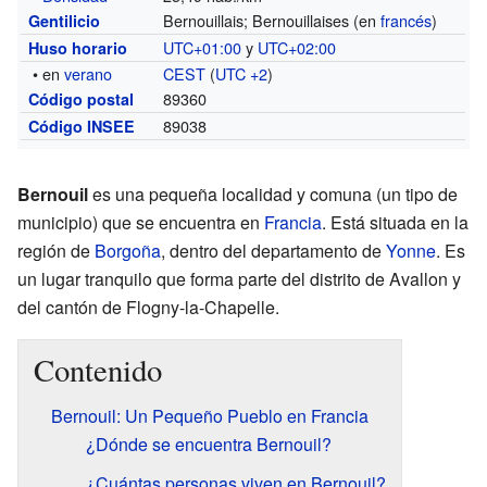
Bernouillais; Bernouillaises (en
francés
)
Gentilicio
UTC+01:00
y
UTC+02:00
Huso horario
• en
verano
CEST
(
UTC +2
)
89360
Código postal
89038
Código INSEE
Bernouil
es una pequeña localidad y comuna (un tipo de
municipio) que se encuentra en
Francia
. Está situada en la
región de
Borgoña
, dentro del departamento de
Yonne
. Es
un lugar tranquilo que forma parte del distrito de Avallon y
del cantón de Flogny-la-Chapelle.
Contenido
Bernouil: Un Pequeño Pueblo en Francia
¿Dónde se encuentra Bernouil?
¿Cuántas personas viven en Bernouil?