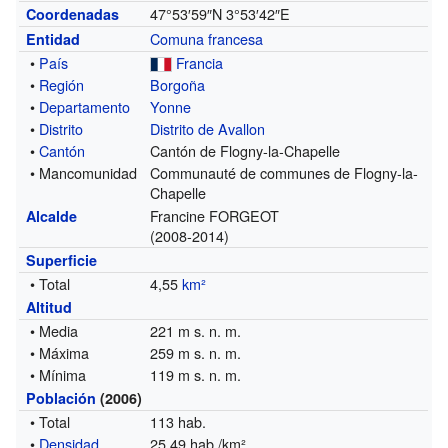
47°53′59″N
3°53′42″E
Coordenadas
Comuna francesa
Entidad
•
País
Francia
•
Región
Borgoña
•
Departamento
Yonne
•
Distrito
Distrito de Avallon
•
Cantón
Cantón de Flogny-la-Chapelle
• Mancomunidad
Communauté de communes de Flogny-la-
Chapelle
Francine FORGEOT
Alcalde
(2008-2014)
Superficie
• Total
4,55
km²
Altitud
• Media
221 m s. n. m.
• Máxima
259 m s. n. m.
• Mínima
119 m s. n. m.
Población
(2006)
• Total
113 hab.
•
Densidad
25,49 hab./km²