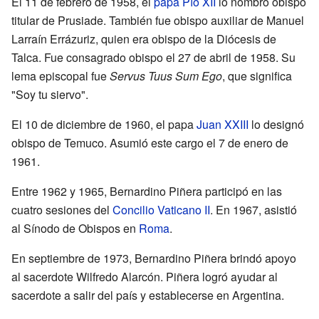
El 11 de febrero de 1958, el
papa
Pío XII
lo nombró obispo
titular de Prusiade. También fue obispo auxiliar de Manuel
Larraín Errázuriz, quien era obispo de la Diócesis de
Talca. Fue consagrado obispo el 27 de abril de 1958. Su
lema episcopal fue
Servus Tuus Sum Ego
, que significa
"Soy tu siervo".
El 10 de diciembre de 1960, el papa
Juan XXIII
lo designó
obispo de Temuco. Asumió este cargo el 7 de enero de
1961.
Entre 1962 y 1965, Bernardino Piñera participó en las
cuatro sesiones del
Concilio Vaticano II
. En 1967, asistió
al Sínodo de Obispos en
Roma
.
En septiembre de 1973, Bernardino Piñera brindó apoyo
al sacerdote Wilfredo Alarcón. Piñera logró ayudar al
sacerdote a salir del país y establecerse en Argentina.