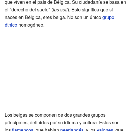
que viven en el país de Bélgica. Su ciudadanía se basa en
el "derecho del suelo" (
ius soli
). Esto significa que si
naces en Bélgica, eres belga. No son un único
grupo
étnico
homogéneo.
Los belgas se componen de dos grandes grupos
principales, definidos por su idioma y cultura. Estos son
los
flamencos
, que hablan
neerlandés
, y los
valones
, que