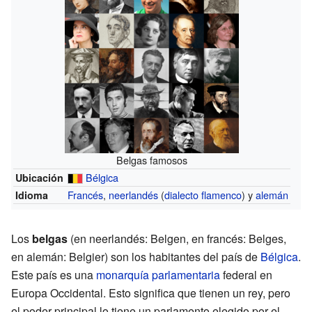
Belgas famosos
Bélgica
Ubicación
Francés
,
neerlandés
(
dialecto flamenco
) y
alemán
Idioma
Los
belgas
(en neerlandés: Belgen, en francés: Belges,
en alemán: Belgier) son los habitantes del país de
Bélgica
.
Este país es una
monarquía parlamentaria
federal en
Europa Occidental. Esto significa que tienen un rey, pero
el poder principal lo tiene un parlamento elegido por el