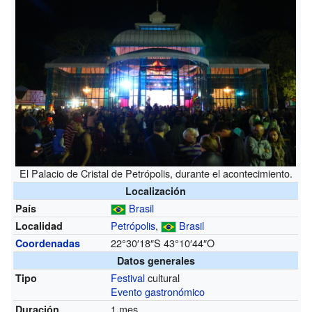
El Palacio de Cristal de Petrópolis, durante el acontecimiento.
Localización
Brasil
País
Petrópolis
,
Brasil
Localidad
22°30′18″S
43°10′44″O
Coordenadas
Datos generales
Festival
cultural
Tipo
Evento gastronómico
1 mes
Duración