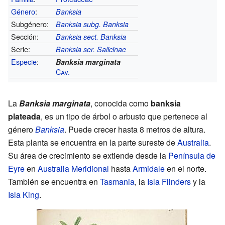
Género
:
Banksia
Subgénero:
Banksia subg. Banksia
Sección:
Banksia sect. Banksia
Serie:
Banksia ser. Salicinae
Especie
:
Banksia marginata
Cav.
La
Banksia marginata
, conocida como
banksia
plateada
, es un tipo de árbol o arbusto que pertenece al
género
Banksia
. Puede crecer hasta 8 metros de altura.
Esta planta se encuentra en la parte sureste de
Australia
.
Su área de crecimiento se extiende desde la
Península de
Eyre
en
Australia Meridional
hasta
Armidale
en el norte.
También se encuentra en
Tasmania
, la
Isla Flinders
y la
Isla King
.