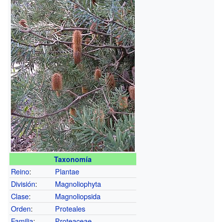
Taxonomía
Reino
:
Plantae
División
:
Magnoliophyta
Clase
:
Magnoliopsida
Orden
:
Proteales
Familia
:
Proteaceae