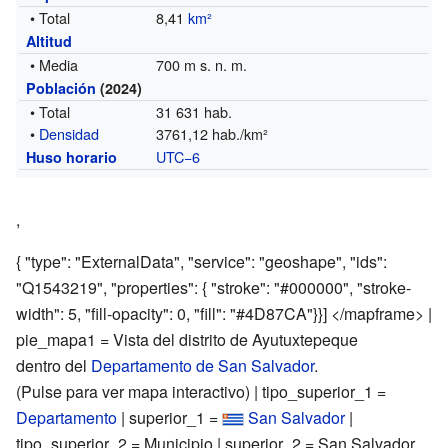
• Total
8,41
km²
Altitud
• Media
700 m s. n. m.
Población
(2024)
• Total
31 631 hab.
•
Densidad
3761,12 hab./km²
UTC−6
Huso horario
,
{ "type": "ExternalData", "service": "geoshape", "ids":
"Q1543219", "properties": { "stroke": "#000000", "stroke-
width": 5, "fill-opacity": 0, "fill": "#4D87CA"}}] </mapframe> |
pie_mapa1 = Vista del distrito de Ayutuxtepeque
dentro del
Departamento de San Salvador
.
(Pulse para ver mapa interactivo) | tipo_superior_1 =
Departamento
| superior_1 =
San Salvador
|
tipo_superior_2 = Municipio | superior_2 = San Salvador