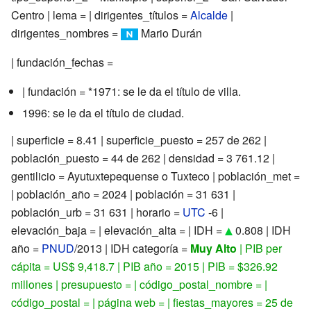
Centro | lema = | dirigentes_títulos =
Alcalde
|
dirigentes_nombres =
Mario Durán
| fundación_fechas =
| fundación = *1971: se le da el título de villa.
1996: se le da el título de ciudad.
| superficie = 8.41 | superficie_puesto = 257 de 262 |
población_puesto = 44 de 262 | densidad = 3 761.12 |
gentilicio = Ayutuxtepequense o Tuxteco | población_met =
| población_año = 2024 | población = 31 631 |
población_urb = 31 631 | horario =
UTC
-6 |
elevación_baja = | elevación_alta = | IDH =
0.808 | IDH
año =
PNUD
/2013 | IDH categoría =
Muy Alto
| PIB per
cápita = US$ 9,418.7 | PIB año = 2015 | PIB = $326.92
millones | presupuesto = | código_postal_nombre = |
código_postal = | página web = | fiestas_mayores = 25 de