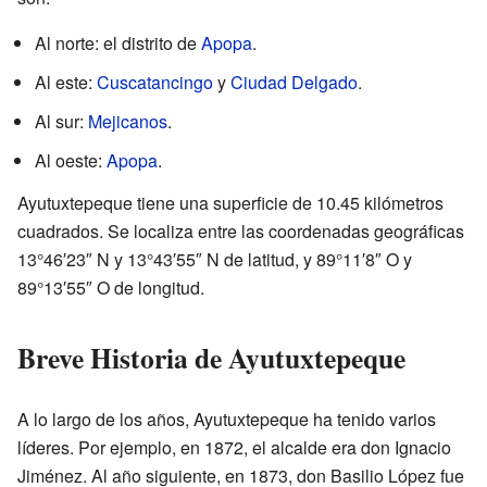
Al norte: el distrito de
Apopa
.
Al este:
Cuscatancingo
y
Ciudad Delgado
.
Al sur:
Mejicanos
.
Al oeste:
Apopa
.
Ayutuxtepeque tiene una superficie de 10.45 kilómetros
cuadrados. Se localiza entre las coordenadas geográficas
13°46′23″ N y 13°43′55″ N de latitud, y 89°11′8″ O y
89°13′55″ O de longitud.
Breve Historia de Ayutuxtepeque
A lo largo de los años, Ayutuxtepeque ha tenido varios
líderes. Por ejemplo, en 1872, el alcalde era don Ignacio
Jiménez. Al año siguiente, en 1873, don Basilio López fue