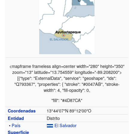
<mapframe frameless align=center width="280" height="350"
zoom="13" latitude="13.754559" longitude="-89.208200">
[{"type": "ExternalData", "service": "geoshape", "ids":
"Q793367", "properties": { "stroke": "#0047AB", "stroke-
width": 4, "fill-opacity": 0,
"fill": "#4D87CA"
13°44′07″N
89°12′00″O
Coordenadas
Distrito
Entidad
•
País
El Salvador
Superficie