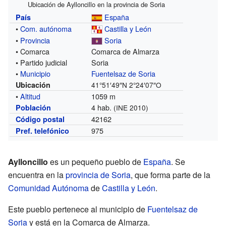
Ubicación de Aylloncillo en la provincia de Soria
España
País
•
Com. autónoma
Castilla y León
•
Provincia
Soria
• Comarca
Comarca de Almarza
• Partido judicial
Soria
•
Municipio
Fuentelsaz de Soria
Ubicación
41°51′49″N
2°24′07″O
•
Altitud
1059 m
4 hab.
Población
(INE 2010)
42162
Código postal
975
Pref. telefónico
Aylloncillo
es un pequeño pueblo de
España
. Se
encuentra en la
provincia de Soria
, que forma parte de la
Comunidad Autónoma
de
Castilla y León
.
Este pueblo pertenece al municipio de
Fuentelsaz de
Soria
y está en la Comarca de Almarza.