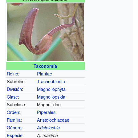
Taxonomía
Reino
:
Plantae
Subreino:
Tracheobionta
División
:
Magnoliophyta
Clase
:
Magnoliopsida
Subclase:
Magnoliidae
Orden
:
Piperales
Familia
:
Aristolochiaceae
Género
:
Aristolochia
Especie
:
A. maxima