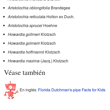
Aristolochia oblongifolia
Brandegee
Aristolochia reticulata
Holton ex Duch.
Aristolochia sprucei
Hoehne
Howardia gollmeri
Klotzsch
Howardia golmerii
Klotzsch
Howardia hoffmannii
Klotzsch
Howardia maxima
(Jacq.) Klotzsch
Véase también
En inglés:
Florida Dutchman's-pipe Facts for Kids