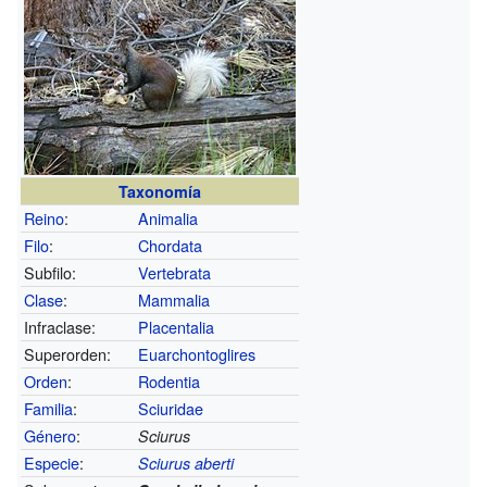
Taxonomía
Reino
:
Animalia
Filo
:
Chordata
Subfilo:
Vertebrata
Clase
:
Mammalia
Infraclase:
Placentalia
Superorden:
Euarchontoglires
Orden
:
Rodentia
Familia
:
Sciuridae
Género
:
Sciurus
Especie
:
Sciurus aberti