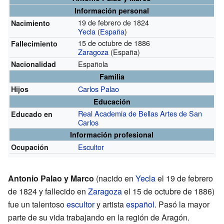
Información personal
19 de febrero de 1824
Nacimiento
Yecla
(
España
)
15 de octubre de 1886
Fallecimiento
Zaragoza
(España)
Española
Nacionalidad
Familia
Carlos Palao
Hijos
Educación
Real Academia de Bellas Artes de San
Educado en
Carlos
Información profesional
Escultor
Ocupación
Antonio Palao y Marco
(nacido en
Yecla
el 19 de febrero
de 1824 y fallecido en
Zaragoza
el 15 de octubre de 1886)
fue un talentoso
escultor
y artista
español
. Pasó la mayor
parte de su vida trabajando en la región de Aragón.