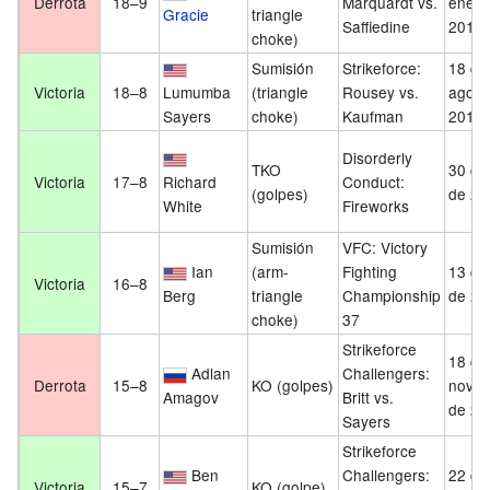
Derrota
18–9
Marquardt vs.
enero
Gracie
triangle
Saffiedine
2013
choke)
Sumisión
Strikeforce:
18 de
Victoria
18–8
Lumumba
(triangle
Rousey vs.
agost
Sayers
choke)
Kaufman
2012
Disorderly
TKO
30 de 
Victoria
17–8
Richard
Conduct:
(golpes)
de 20
White
Fireworks
Sumisión
VFC: Victory
Ian
(arm-
Fighting
13 de 
Victoria
16–8
Berg
triangle
Championship
de 20
choke)
37
Strikeforce
18 de
Adlan
Challengers:
Derrota
15–8
KO (golpes)
novie
Amagov
Britt vs.
de 20
Sayers
Strikeforce
Ben
Challengers:
22 de 
Victoria
15–7
KO (golpe)