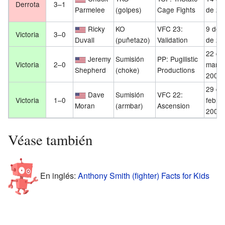
Derrota
3–1
Parmelee
(golpes)
Cage Fights
de 20
Ricky
KO
VFC 23:
9 de 
Victoria
3–0
Duvall
(puñetazo)
Validation
de 20
22 de
Jeremy
Sumisión
PP: Pugilistic
Victoria
2–0
marzo
Shepherd
(choke)
Productions
2008
29 de
Dave
Sumisión
VFC 22:
Victoria
1–0
febre
Moran
(armbar)
Ascension
2008
Véase también
En inglés:
Anthony Smith (fighter) Facts for Kids