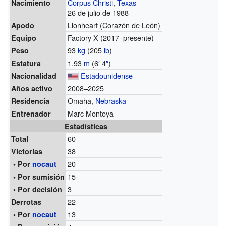
Corpus Christi
,
Texas
Nacimiento
26 de julio de 1988
Lionheart (Corazón de León)
Apodo
Factory X (2017–presente)
Equipo
93
kg
(205
lb
)
Peso
1,93
m
(6
′
4
″
)
Estatura
Estadounidense
Nacionalidad
2008–2025
Años activo
Omaha,
Nebraska
Residencia
Marc Montoya
Entrenador
Estadísticas
60
Total
38
Victorias
20
• Por
nocaut
15
• Por sumisión
3
• Por decisión
22
Derrotas
13
• Por
nocaut