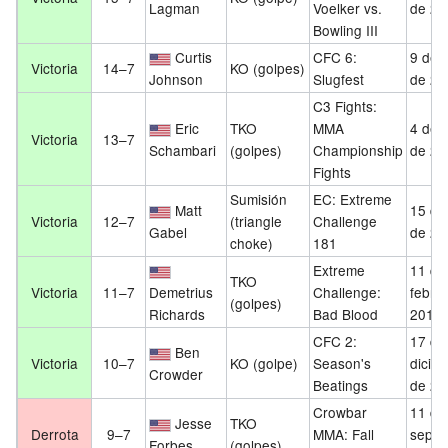
Lagman
Voelker vs.
de 20
Bowling III
Curtis
CFC 6:
9 de j
Victoria
14–7
KO (golpes)
Johnson
Slugfest
de 20
C3 Fights:
Eric
TKO
MMA
4 de j
Victoria
13–7
Schambari
(golpes)
Championship
de 20
Fights
Sumisión
EC: Extreme
Matt
15 de 
Victoria
12–7
(triangle
Challenge
Gabel
de 20
choke)
181
Extreme
11 de
TKO
Victoria
11–7
Demetrius
Challenge:
febre
(golpes)
Richards
Bad Blood
2011
CFC 2:
17 de
Ben
Victoria
10–7
KO (golpe)
Season's
dicie
Crowder
Beatings
de 20
Crowbar
11 de
Jesse
TKO
Derrota
9–7
MMA: Fall
septi
Forbes
(golpes)