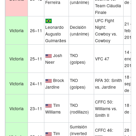
Ferreira
(unánime)
de 20
Team Cláudia
Finale
UFC Fight
21 de
Leonardo
Decisión
Night:
Victoria
26–11
febre
Augusto
(unánime)
Cowboy vs.
2016
Guimarães
Cowboy
14 de
Josh
TKO
Victoria
25–11
VFC 47
enero
Neer
(golpes)
2016
18 de
Brock
TKO
RFA 30: Smith
Victoria
24–11
septi
Jardine
(golpes)
vs. Jardine
de 20
CFFC 50:
Tim
TKO
18 de 
Victoria
23–11
Williams vs.
Williams
(rodillazo)
de 20
Smith II
Sumisión
CFFC 46:
28 de
Tim
(inverted