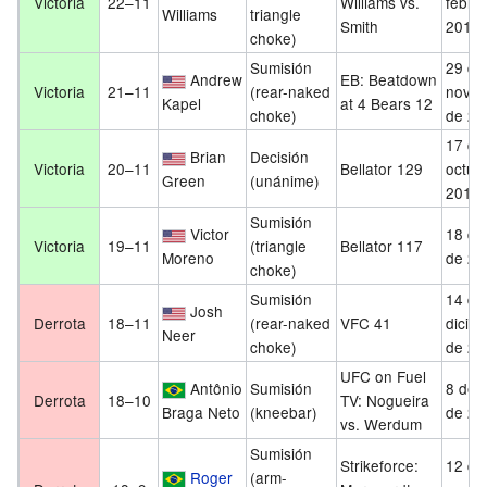
Victoria
22–11
Williams vs.
febre
Williams
triangle
Smith
2015
choke)
Sumisión
29 de
Andrew
EB: Beatdown
Victoria
21–11
(rear-naked
novie
Kapel
at 4 Bears 12
choke)
de 20
17 de
Brian
Decisión
Victoria
20–11
Bellator 129
octub
Green
(unánime)
2014
Sumisión
Victor
18 de 
Victoria
19–11
(triangle
Bellator 117
Moreno
de 20
choke)
Sumisión
14 de
Josh
Derrota
18–11
(rear-naked
VFC 41
dicie
Neer
choke)
de 20
UFC on Fuel
Antônio
Sumisión
8 de j
Derrota
18–10
TV: Nogueira
Braga Neto
(kneebar)
de 20
vs. Werdum
Sumisión
Strikeforce:
12 de
Roger
(arm-