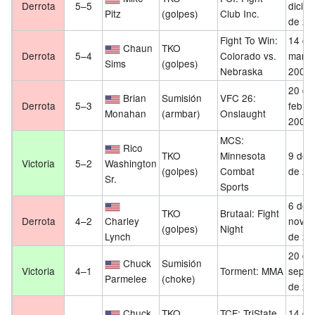
Derrota
5–5
dicie
Pitz
(golpes)
Club Inc.
de 20
Fight To Win:
14 de
Chaun
TKO
Derrota
5–4
Colorado vs.
marzo
Sims
(golpes)
Nebraska
2009
20 de
Brian
Sumisión
VFC 26:
Derrota
5–3
febre
Monahan
(armbar)
Onslaught
2009
MCS:
Rico
TKO
Minnesota
9 de 
Victoria
5–2
Washington
(golpes)
Combat
de 20
Sr.
Sports
6 de
TKO
Brutaal: Fight
Derrota
4–2
Charley
novie
(golpes)
Night
Lynch
de 20
20 de
Chuck
Sumisión
Victoria
4–1
Torment: MMA
septi
Parmelee
(choke)
de 20
Chuck
TKO
TCF: TriState
14 de 