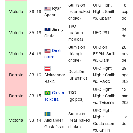
Sumisión
UFC Fight
18 de
Ryan
Victoria
36–16
(rear-naked
Night: Smith
septi
Spann
choke)
vs. Spann
de 20
TKO
Jimmy
24 de 
Victoria
35–16
(parada
UFC 261
Crute
de 20
médica)
Sumisión
UFC on
28 de
Devin
Victoria
34–16
(triangle
ESPN: Smith
novie
Clark
choke)
vs. Clark
de 20
UFC Fight
29 de
Decisión
Derrota
33–16
Aleksandar
Night: Smith
agost
(unánime)
Rakić
vs. Rakić
2020
UFC Fight
13 de
Glover
TKO
Derrota
33–15
Night: Smith
mayo
Teixeira
(golpes)
vs. Teixeira
2020
UFC Fight
Sumisión
Night:
1 de j
Victoria
33–14
Alexander
(rear-naked
Gustafsson
de 20
Gustafsson
choke)
vs. Smith