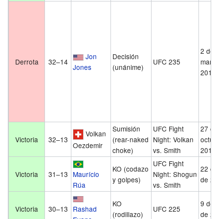
2 de
Jon
Decisión
Derrota
32–14
UFC 235
marzo
Jones
(unánime)
2019
Sumisión
UFC Fight
27 de
Volkan
Victoria
32–13
(rear-naked
Night: Volkan
octub
Oezdemir
choke)
vs. Smith
2018
UFC Fight
KO (codazo
22 de 
Victoria
31–13
Maurício
Night: Shogun
y golpes)
de 20
Rúa
vs. Smith
KO
9 de j
Victoria
30–13
Rashad
UFC 225
(rodillazo)
de 20