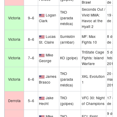
Brawl
de 20
Seconds Out /
TKO
Logan
Vivid MMA:
19 de 
Victoria
9–6
(parada
Clark
Havoc at the
de 20
médica)
Hyatt 2
Lucas
Sumisión
MF: Max
8 de 
Victoria
8–6
St. Claire
(armbar)
Fights 10
de 20
TriState Cage
5 de
Mike
Victoria
7–6
KO (golpe)
Fights: Island
febre
George
Warfare
2010
TKO
20 de
James
XKL Evolution
Victoria
6–6
(parada
marzo
Brasco
1
médica)
2010
Jake
TKO
VFC 30: Night
17 de 
Derrota
5–6
Hecht
(golpes)
of Champions
de 20
9 de
Mike
TKO
FCI: Fight