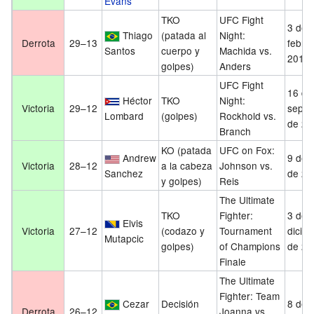
Evans
TKO
UFC Fight
3 de
Thiago
(patada al
Night:
Derrota
29–13
febre
Santos
cuerpo y
Machida vs.
2018
golpes)
Anders
UFC Fight
16 de
Héctor
TKO
Night:
Victoria
29–12
septi
Lombard
(golpes)
Rockhold vs.
de 20
Branch
KO (patada
UFC on Fox:
Andrew
9 de a
Victoria
28–12
a la cabeza
Johnson vs.
Sanchez
de 20
y golpes)
Reis
The Ultimate
TKO
Fighter:
3 de
Elvis
Victoria
27–12
(codazo y
Tournament
dicie
Mutapcic
golpes)
of Champions
de 20
Finale
The Ultimate
Fighter: Team
Cezar
Decisión
8 de j
Derrota
26–12
Joanna vs.