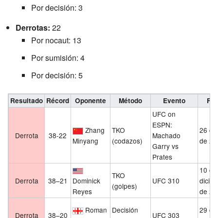
Por decisión: 3
Derrotas:
22
Por nocaut: 13
Por sumisión: 4
Por decisión: 5
Resultado
Récord
Oponente
Método
Evento
Fe
UFC on
ESPN:
Zhang
TKO
26 de 
Derrota
38-22
Machado
Minyang
(codazos)
de 20
Garry vs
Prates
10 de
TKO
Derrota
38–21
Dominick
UFC 310
dicie
(golpes)
Reyes
de 20
Roman
Decisión
29 de 
Derrota
38–20
UFC 303