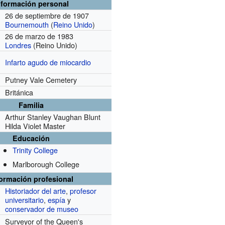
nformación personal
26 de septiembre de 1907
Bournemouth
(
Reino Unido
)
26 de marzo de 1983
Londres
(Reino Unido)
Infarto agudo de miocardio
Putney Vale Cemetery
Británica
Familia
Arthur Stanley Vaughan Blunt
Hilda Violet Master
Educación
Trinity College
Marlborough College
formación profesional
Historiador del arte
,
profesor
universitario
,
espía
y
conservador de museo
Surveyor of the Queen's