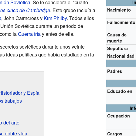
nión Soviética
. Se le considera el "cuarto
I
os cinco de Cambridge
. Este grupo incluía a
Nacimiento
s
, John Cairncross y
Kim Philby
. Todos ellos
Fallecimiento
 Unión Soviética durante un periodo de
 como la
Guerra fría
y antes de ella.
Causa de
muerte
s secretos soviéticos durante unos veinte
Sepultura
as ideas políticas que había estudiado en la
Nacionalidad
Padres
Educado en
Historiador y Espía
s trabajos
In
Ocupación
 del arte
su doble vida
Cargos