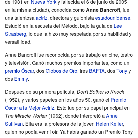
de 1931 en
Nueva York
y fallecida el 6 de junio de 2005
en la misma ciudad), conocida como
Anne Bancroft
, fue
una talentosa
actriz
, directora y guionista
estadounidense
.
Estudió en la escuela del Método, bajo la guía de
Lee
Strasberg
, lo que la hizo muy respetada por su habilidad y
versatilidad.
Anne Bancroft fue reconocida por su trabajo en cine, teatro
y televisión. Ganó muchos premios importantes, como un
premio Óscar
, dos
Globos de Oro
, tres
BAFTA
, dos
Tony
y
dos
Emmy
.
Después de su primera película,
Don't Bother to Knock
(1952), y varios papeles en los años 50, ganó el
Premio
Óscar a la Mejor Actriz
. Esto fue por su papel principal en
The Miracle Worker
(1962), donde interpretó a
Anne
Sullivan
. Ella era la profesora de la joven
Helen Keller
,
quien no podía ver ni oír. Ya había ganado un Premio Tony