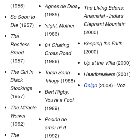
(1956)
Agnes de Dios
The Living Edens:
(1985)
Anamalai - India's
So Soon to
Elephant Mountain
Die
(1957)
'night, Mother
(2000)
(1986)
The
Keeping the Faith
Restless
84 Charing
(2000)
Breed
Cross Road
(1957)
(1986)
Up at the Villa
(2000)
The Girl in
Torch Song
Heartbreakers
(2001)
Black
Trilogy
(1988)
Delgo
(2008) - Voz
Stockings
Bert Rigby,
(1957)
You're a Fool
The Miracle
(1989)
Worker
Poción de
(1962)
amor nº 9
The
(1992)