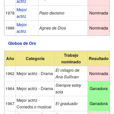
actriz
Mejor
1978
Paso decisivo
Nominada
actriz
Mejor
1986
Agnes de Dios
Nominada
actriz
Globos de Oro
Trabajo
Año
Categoría
Resultado
nominado
El milagro de
1962
Mejor actriz - Drama
Nominada
Ana Sullivan
Siempre estoy
1964
Mejor actriz - Drama
Ganadora
sola
Mejor actriz -
1967
El graduado
Ganadora
Comedia o musical