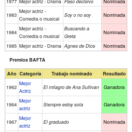
1977
Mejor actriz - Drama
Paso decisivo
Nominada
Mejor actriz -
1983
Soy o no soy
Nominada
Comedia o musical
Mejor actriz -
Buscando a
1984
Nominada
Comedia o musical
Greta
1985
Mejor actriz - Drama
Agnes de Dios
Nominada
Premios BAFTA
Año
Categoría
Trabajo nominado
Resultado
Mejor
1962
El milagro de Ana Sullivan
Ganadora
Actriz
Mejor
1964
Siempre estoy sola
Ganadora
actriz
Mejor
1967
El graduado
Nominada
actriz