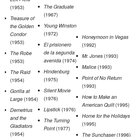
The Graduate
(1953)
(1967)
Treasure of
Young Winston
the Golden
(1972)
Condor
Honeymoon in Vegas
(1953)
El prisionero
(1992)
de la segunda
The Robe
Mr. Jones
(1993)
avenida
(1974)
(1953)
Malice
(1993)
Hindenburg
The Raid
Point of No Return
(1975)
(1954)
(1993)
Silent Movie
Gorilla at
How to Make an
(1976)
Large
(1954)
American Quilt
(1995)
Lipstick
(1976)
Demetrius
Home for the Holidays
and the
The Turning
(1995)
Gladiators
Point
(1977)
(1954)
The Sunchaser
(1996)