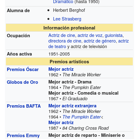
Dramático
(hasta 1950)
Herbert Berghof
Alumna de
Lee Strasberg
Información profesional
Actriz de cine
,
actriz de voz
,
guionista
,
Ocupación
directora de cine
,
actriz de género
,
actriz
de teatro
y actriz de televisión
1951-2005
Años activa
Premios artísticos
Mejor actriz
Premios Óscar
1962 •
The Miracle Worker
Mejor actriz - Drama
Globos de Oro
1964 •
The Pumpkin Eater
Mejor actriz - Comedia o musical
1967 •
El Graduado
Mejor actriz extranjera
Premios BAFTA
1962 •
The Miracle Worker
1964 •
<
The Pumpkin Eater
Mejor actriz
1987 •
84 Charing Cross Road
Mejor actriz de reparto - Miniserie o
Premios Emmy