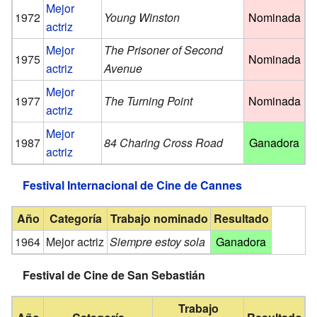
Mejor
1972
Young Winston
Nominada
actriz
Mejor
The Prisoner of Second
1975
Nominada
actriz
Avenue
Mejor
1977
The Turning Point
Nominada
actriz
Mejor
1987
84 Charing Cross Road
Ganadora
actriz
Festival Internacional de Cine de Cannes
Año
Categoría
Trabajo nominado
Resultado
1964
Mejor actriz
Siempre estoy sola
Ganadora
Festival de Cine de San Sebastián
Trabajo