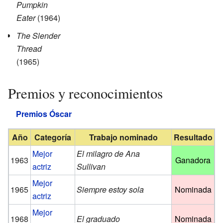
Pumpkin
Eater
(1964)
The Slender
Thread
(1965)
Premios y reconocimientos
Premios Óscar
Año
Categoría
Trabajo nominado
Resultado
Mejor
El milagro de Ana
1963
Ganadora
actriz
Sullivan
Mejor
1965
Siempre estoy sola
Nominada
actriz
Mejor
1968
El graduado
Nominada