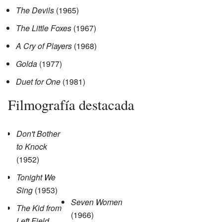
The Devils
(1965)
The Little Foxes
(1967)
A Cry of Players
(1968)
Golda
(1977)
Duet for One
(1981)
Filmografía destacada
Don't Bother
to Knock
(1952)
Tonight We
Sing
(1953)
Seven Women
The Kid from
(1966)
Left Field