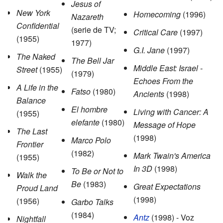
Jesus of
New York
Homecoming
(1996)
Nazareth
Confidential
(serie de TV;
Critical Care
(1997)
(1955)
1977)
G.I. Jane
(1997)
The Naked
The Bell Jar
Middle East: Israel -
Street
(1955)
(1979)
Echoes From the
A Life in the
Fatso
(1980)
Ancients
(1998)
Balance
El hombre
Living with Cancer: A
(1955)
elefante
(1980)
Message of Hope
The Last
(1998)
Marco Polo
Frontier
(1982)
Mark Twain's America
(1955)
In 3D
(1998)
To Be or Not to
Walk the
Be
(1983)
Great Expectations
Proud Land
(1998)
(1956)
Garbo Talks
(1984)
Antz
(1998) - Voz
Nightfall