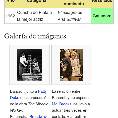
Año
Categoría
Resultado
nominado
Concha de Plata a
El milagro de
1962
Ganadora
la mejor actriz
Ana Sullivan
Galería de imágenes
Bancroft junto a
Patty
La relación entre
Duke
en la producción
Bancroft y su esposo
de la obra
The Miracle
Mel Brooks
los llevó a
Worker
.
actuar tres veces en
Fotografía,
Broadway
,
pantalla, y a realizar