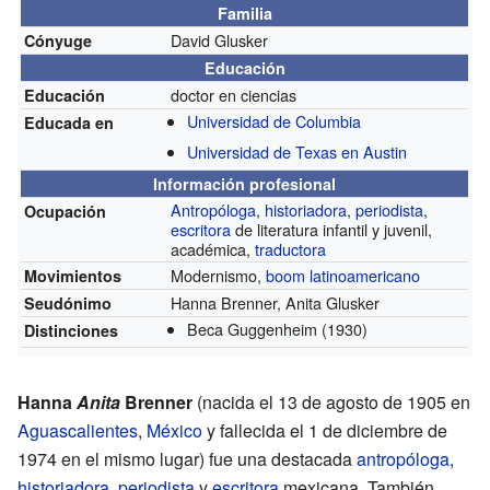
Familia
David Glusker
Cónyuge
Educación
doctor en ciencias
Educación
Universidad de Columbia
Educada en
Universidad de Texas en Austin
Información profesional
Antropóloga
,
historiadora
,
periodista
,
Ocupación
escritora
de literatura infantil y juvenil,
académica,
traductora
Modernismo,
boom latinoamericano
Movimientos
Hanna Brenner, Anita Glusker
Seudónimo
Beca Guggenheim
(1930)
Distinciones
Hanna
Anita
Brenner
(nacida el 13 de agosto de 1905 en
Aguascalientes
,
México
y fallecida el 1 de diciembre de
1974 en el mismo lugar) fue una destacada
antropóloga
,
historiadora
,
periodista
y
escritora
mexicana. También