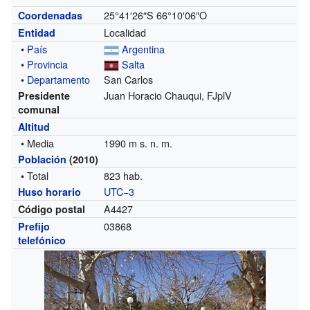
25°41′26″S
66°10′06″O
Coordenadas
Localidad
Entidad
•
País
Argentina
•
Provincia
Salta
•
Departamento
San Carlos
Juan Horacio Chauqui, FJplV
Presidente
comunal
Altitud
• Media
1990 m s. n. m.
Población
(2010)
• Total
823 hab.
UTC−3
Huso horario
A4427
Código postal
03868
Prefijo
telefónico