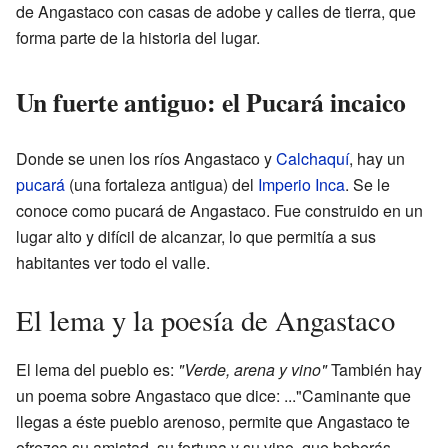
de Angastaco con casas de adobe y calles de tierra, que
forma parte de la historia del lugar.
Un fuerte antiguo: el Pucará incaico
Donde se unen los ríos Angastaco y
Calchaquí
, hay un
pucará
(una fortaleza antigua) del
Imperio Inca
. Se le
conoce como pucará de Angastaco. Fue construido en un
lugar alto y difícil de alcanzar, lo que permitía a sus
habitantes ver todo el valle.
El lema y la poesía de Angastaco
El lema del pueblo es:
"Verde, arena y vino"
También hay
un poema sobre Angastaco que dice: ..."Caminante que
llegas a éste pueblo arenoso, permite que Angastaco te
ofrezca su amistad, su fortuna y su vino, que beberás