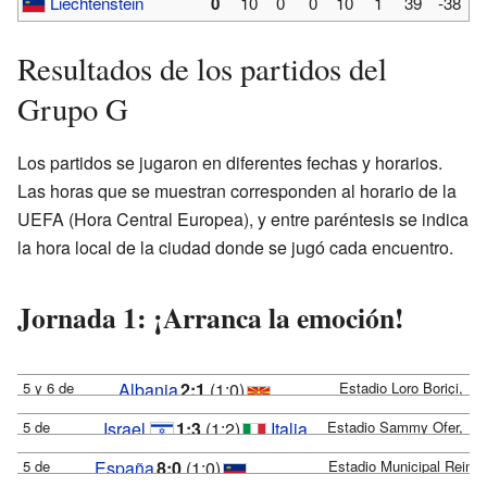
Liechtenstein
0
10
0
0
10
1
39
-38
Resultados de los partidos del
Grupo G
Los partidos se jugaron en diferentes fechas y horarios.
Las horas que se muestran corresponden al horario de la
UEFA (Hora Central Europea), y entre paréntesis se indica
la hora local de la ciudad donde se jugó cada encuentro.
Jornada 1: ¡Arranca la emoción!
5 y 6 de
Albania
2:1
(1:0)
Estadio Loro Boriçi,
septiembre
Shkodër
Macedonia
5 de
Israel
1:3
(1:2)
Italia
Estadio Sammy Ofer,
de 2016,
septiembre
Haifa
20:45 y
5 de
España
8:0
(1:0)
Estadio Municipal Reino 
de 2016,
14:00