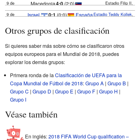
9 de
Macedonia
4:0
(2:0)
Estadio Filip II,
27'
2017
octubre de
Skopje
Liechtenstein
20:45
FIFA
Candreva
Árbitro:
Svein
9 de
Israel
0:1
(0:0)
España
Estadio Teddy Kollek
,
2017
(20:45
Reporte
Oddvar Moen
73'
octubre de
Jerusalén
20:45
Musliu
FIFA
Árbitro:
36'
UTC+2
)
UEFA
Otros grupos de clasificación
2017
(20:45
Reporte
Laurent
Trajkovski
Reporte
20:45
FIFA
Illarramendi
Árbitro:
Craig
UTC+2
)
UEFA
Kopriwa
38'
(21:45
Reporte
Thomson
76'
Reporte
Si quieres saber más sobre cómo se clasificaron otros
Bardhi
67'
UTC+3
)
UEFA
Ademi
equipos europeos para el Mundial de 2018, puedes
69'
Reporte
explorar los demás grupos:
Primera ronda de la
Clasificación de UEFA para la
Copa Mundial de Fútbol de 2018
:
Grupo A
|
Grupo B
|
Grupo C
|
Grupo D
|
Grupo E
|
Grupo F
|
Grupo H
|
Grupo I
Véase también
En inglés:
2018 FIFA World Cup qualification –