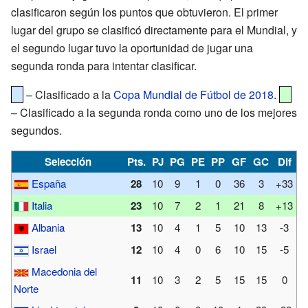
clasificaron según los puntos que obtuvieron. El primer
lugar del grupo se clasificó directamente para el Mundial, y
el segundo lugar tuvo la oportunidad de jugar una
segunda ronda para intentar clasificar.
– Clasificado a la
Copa Mundial de Fútbol de 2018
.
– Clasificado a la segunda ronda como uno de los mejores
segundos.
Selección
Pts.
PJ
PG
PE
PP
GF
GC
Dif
España
28
10
9
1
0
36
3
+33
Italia
23
10
7
2
1
21
8
+13
Albania
13
10
4
1
5
10
13
-3
Israel
12
10
4
0
6
10
15
-5
Macedonia del
11
10
3
2
5
15
15
0
Norte