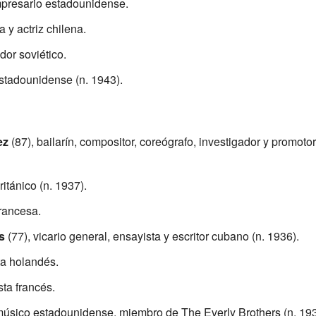
mpresario estadounidense.
a y actriz chilena.
dor soviético.
stadounidense (n. 1943).
ez
(87), bailarín, compositor, coreógrafo, investigador y promotor
ritánico (n. 1937).
francesa.
s
(77), vicario general, ensayista y escritor cubano (n. 1936).
ta holandés.
sta francés.
músico estadounidense, miembro de The Everly Brothers (n. 193