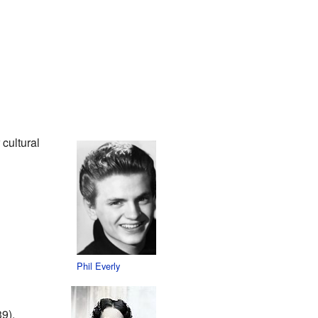
 cultural
Phil Everly
9).