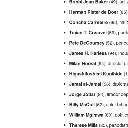
Bobbi Jean Baker
(49), act
Herman Pieter de Boer
(85),
Concha Carretero
(95), mili
Traian T. Coșovei
(59), poet
Pete DeCoursey
(52), perio
James H. Harless
(94), indu
Milan Horvat
(94), director d
Higashifushimi Kunihide
(1
Jamal al-Jamal
(56), diplomá
Jorge Jottar
(84), tirador dep
Billy McColl
(62), actor britá
William Mgimwa
(63), políti
Therese Mills
(85), periodist