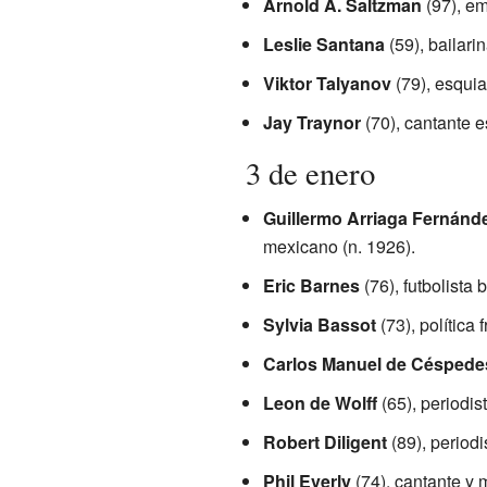
Arnold A. Saltzman
(97), e
Leslie Santana
(59), bailarin
Viktor Talyanov
(79), esquia
Jay Traynor
(70), cantante e
3 de enero
Guillermo Arriaga Fernánd
mexicano (n. 1926).
Eric Barnes
(76), futbolista b
Sylvia Bassot
(73), política 
Carlos Manuel de Céspede
Leon de Wolff
(65), periodis
Robert Diligent
(89), periodi
Phil Everly
(74), cantante y 