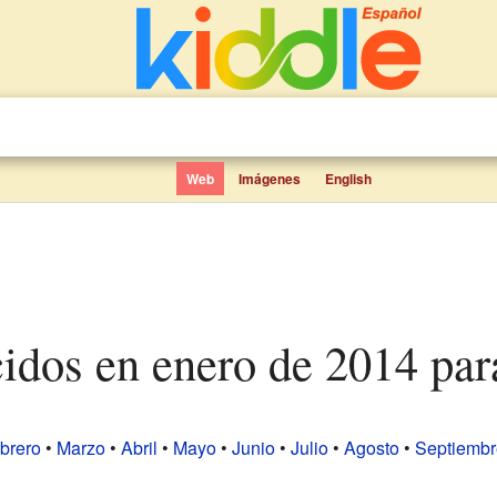
Web
Imágenes
English
cidos en enero de 2014 par
brero
•
Marzo
•
Abril
•
Mayo
•
Junio
•
Julio
•
Agosto
•
Septiembr