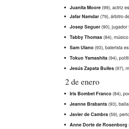
Juanita Moore
(99), actriz e
Jafar Namdar
(79), árbitro de
Josep Seguer
(90), jugador 
Tabby Thomas
(84), músico
Sam Ulano
(93), baterista e
Tokuo Yamashita
(94), polít
Jesús Zapata Builes
(97), m
2 de enero
Iris Bombet Franco
(84), po
Jeanne Brabants
(93), baila
Javier de Cambra
(59), peri
Anne Dorte de Rosenborg