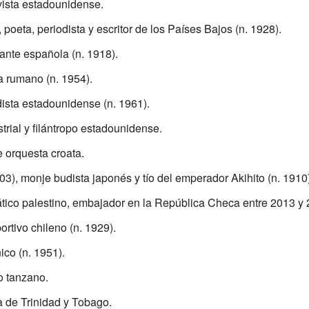
ivista estadounidense.
 poeta, periodista y escritor de los Países Bajos (n. 1928).
tante española (n. 1918).
a rumano (n. 1954).
dista estadounidense (n. 1961).
strial y filántropo estadounidense.
e orquesta croata.
03), monje budista japonés y tío del emperador Akihito (n. 1910)
tico palestino, embajador en la República Checa entre 2013 y 
ortivo chileno (n. 1929).
nico (n. 1951).
co tanzano.
a de Trinidad y Tobago.