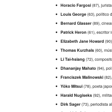
Horacio Fargosi
(87), juris
Louis George
(63), político 
Bernard Glasser
(89), cinea
Patrick Heron
(61), escritor 
Elizabeth Jane Howard
(90)
Thomas Kurzhals
(60), mús
Li Tai-hsiang
(72), composito
Dhananjay Mahato
(94), polí
Franciszek Malinowski
(82),
Yōko Mitsui
(78), poeta japo
Harald Nugiseks
(92), milita
Dirk Sager
(73), periodista a