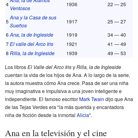
Ana, la de Álamos
4
1936
22 — 25
Ventosos
Ana y la Casa de sus
5
1917
25 — 27
Sueños
6
Ana, la de Ingleside
1919
34 — 40
7
El valle del Arco Iris
1921
41 — 49
8
Rilla, la de Ingleside
1939
49 — 53
Los libros
El Valle del Arco Iris
y
Rilla, la de Ingleside
cuentan la vida de los hijos de Ana. A lo largo de la serie,
la autora muestra cómo Ana crece. Pasa de ser una niña
muy imaginativa e impulsiva a una joven inteligente e
independiente. El famoso escritor
Mark Twain
dijo que Ana
de las Tejas Verdes era "la más querida y encantadora
niña de ficción desde la inmortal
Alicia
".
Ana en la televisión y el cine