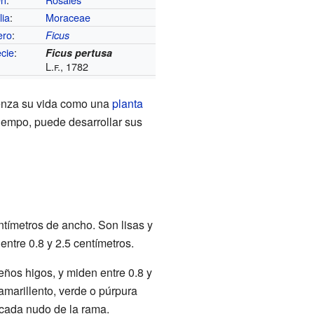
lia
:
Moraceae
ero
:
Ficus
cie
:
Ficus pertusa
L.f., 1782
ienza su vida como una
planta
tiempo, puede desarrollar sus
ntímetros de ancho. Son lisas y
entre 0.8 y 2.5 centímetros.
eños higos, y miden entre 0.8 y
amarillento, verde o púrpura
 cada nudo de la rama.