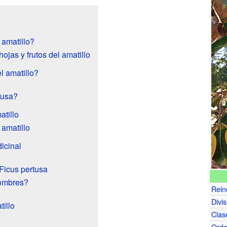
 amatillo?
hojas y frutos del amatillo
 amatillo?
tusa?
tillo
 amatillo
icinal
 Ficus pertusa
nombres?
Rein
Divis
illo
Clas
Ord