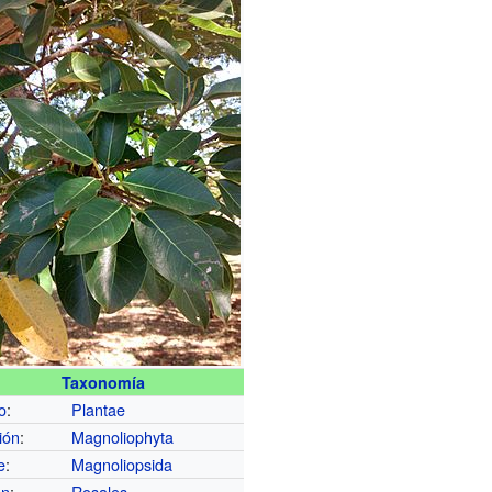
Taxonomía
o
:
Plantae
ión
:
Magnoliophyta
e
:
Magnoliopsida
en
:
Rosales