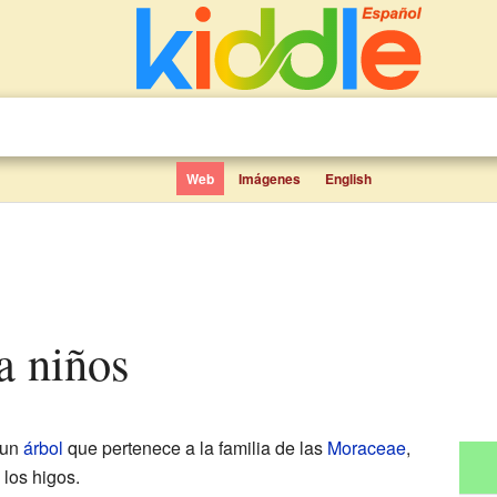
Web
Imágenes
English
ra niños
 un
árbol
que pertenece a la familia de las
Moraceae
,
 los higos.