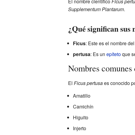
El nombre científico
Ficus pert
Supplementum Plantarum
.
¿Qué significan sus
Ficus
: Este es el nombre de
pertusa
: Es un
epíteto
que se
Nombres comunes d
El
Ficus pertusa
es conocido po
Amatillo
Camichín
Higuito
Injerto