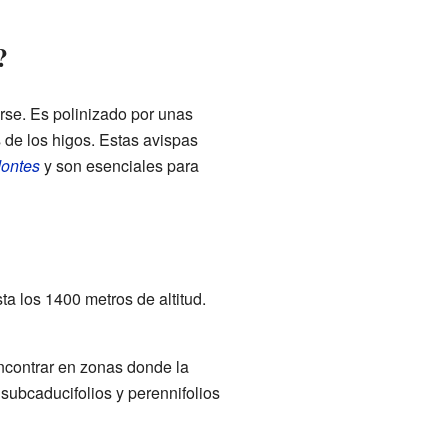
?
irse. Es polinizado por unas
e los higos. Estas avispas
dontes
y son esenciales para
ta los 1400 metros de altitud.
ncontrar en zonas donde la
subcaducifolios y perennifolios